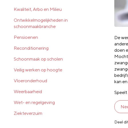
Kwaliteit, Arbo en Milieu
Ontwikkelmogelijkheden in
schoonmaakbranche
Pensioenen
De wer
andere
Reconditionering
doen e
Mocht 
Schoonmaak op scholen
zwange
zwange
Veilig werken op hoogte
bedrij
Vloeronderhoud
kan en
Weerbaarheid
Speelt 
Wet- en regelgeving
Nee
Ziekteverzuim
Deel di