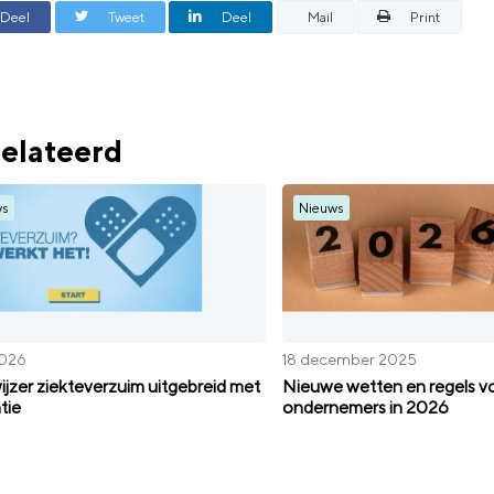
Deel
Tweet
Deel
Mail
Print
elateerd
ws
Nieuws
2026
18 december 2025
jzer ziekteverzuim uitgebreid met
Nieuwe wetten en regels v
tie
ondernemers in 2026