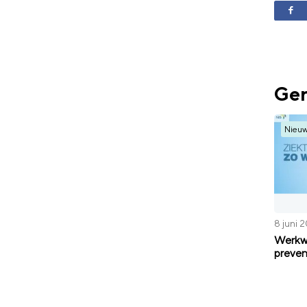
Ger
Nieu
8 juni 
Werkwi
preven