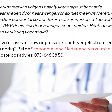
erknemer kan volgens haar fysiotherapeut bepaalde
aamheden door haar zwangerschap niet meer uitvoeren.
rdoor een aantal contracturen niet kan werken, wil de wer
et UWV deels ziek door zwangerschap melden. Heeft de w
en verklaring voor nodig?
 zo’n casus in jouw organisatie of iets vergelijkbaars e
s nodig? Bel de
Schoonmakend Nederland Verzuimhel
kosteloos advies: 073-648 38 50.