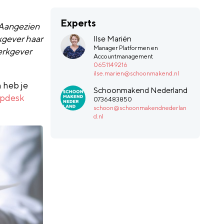
Experts
 Aangezien
kgever haar
Ilse Mariën
Manager Platformen en
erkgever
Accountmanagement
0651149216
ilse.marien@schoonmakend.nl
n heb je
Schoonmakend Nederland
pdesk
0736483850
schoon@schoonmakendnederlan
d.nl