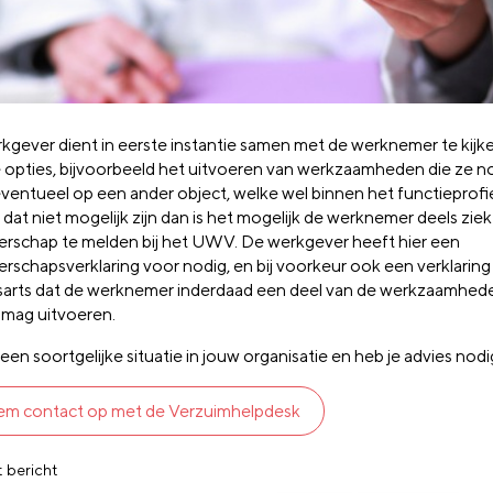
kgever dient in eerste instantie samen met de werknemer te kijk
 opties, bijvoorbeeld het uitvoeren van werkzaamheden die ze n
ventueel op een ander object, welke wel binnen het functieprofie
dat niet mogelijk zijn dan is het mogelijk de werknemer deels zie
rschap te melden bij het UWV. De werkgever heeft hier een
rschapsverklaring voor nodig, en bij voorkeur ook een verklaring
fsarts dat de werknemer inderdaad een deel van de werkzaamhed
 mag uitvoeren.
een soortgelijke situatie in jouw organisatie en heb je advies nod
m contact op met de Verzuimhelpdesk
t bericht