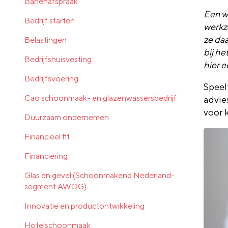
Banenafspraak
Een w
Bedrijf starten
werkz
ze daa
Belastingen
bij h
Bedrijfshuisvesting
hier e
Bedrijfsvoering
Speelt
Cao schoonmaak- en glazenwassersbedrijf
advie
voor 
Duurzaam ondernemen
Financieel fit
Financiering
Glas en gevel (Schoonmakend Nederland-
segment AWOG)
Innovatie en productontwikkeling
Hotelschoonmaak