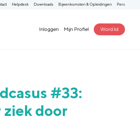
tact
Helpdesk
Downloads
Bijeenkomsten & Opleidingen
Pers
Inloggen
Mijn Profiel
Word lid
dcasus #33:
r ziek door