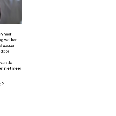
en naar
og wel kan
l passen.
k door
 van de
en niet meer
ig?