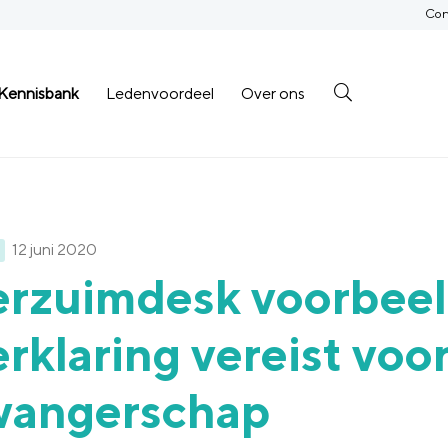
Con
Kennisbank
Ledenvoordeel
Over ons
12 juni 2020
erzuimdesk voorbeel
rklaring vereist voo
wangerschap