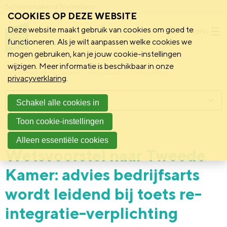
Schoonmakend Nederland
COOKIES OP DEZE WEBSITE
Deze website maakt gebruik van cookies om goed te
Menu
functioneren. Als je wilt aanpassen welke cookies we
mogen gebruiken, kan je jouw cookie-instellingen
wijzigen. Meer informatie is beschikbaar in onze
Schoonmakend Nederland
Kennisbank
Onderwerpen
privacyverklaring
.
Menu
Schakel alle cookies in
Toon cookie-instellingen
28 juli 2020
Politiek
Alleen essentiële cookies
Wetsvoorstel naar Tweede
Kamer: advies bedrijfsarts
wordt leidend bij toets re-
integratie-verplichting