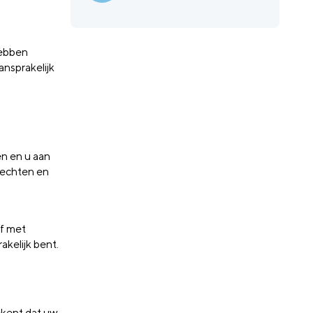
hebben
ansprakelijk
en en u aan
 rechten en
jf met
kelijk bent.
ekent dat uw