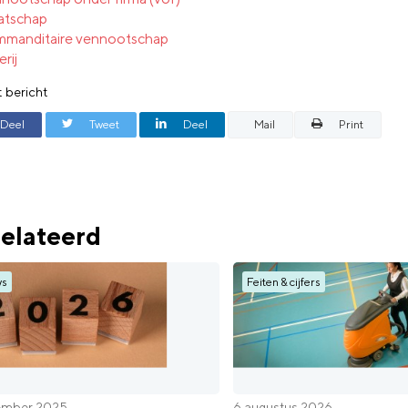
atschap
mmanditaire vennootschap
erij
t bericht
Deel
Tweet
Deel
Mail
Print
elateerd
ws
Feiten & cijfers
ember 2025
6 augustus 2026