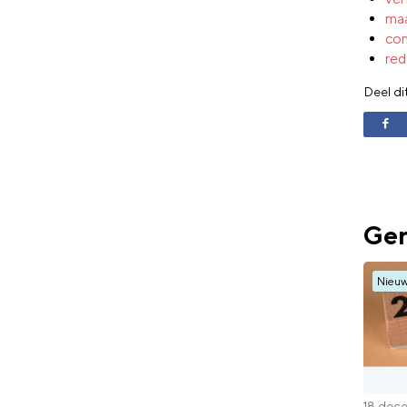
ma
co
red
Deel di
Ger
Nieu
18 dec