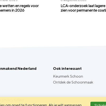
 wetten en regels voor
LCA-onderzoek laat lagere 
emers in 2026
zien voor permanente coat
onmakend Nederland
Ook interessant
Keurmerk Schoon
Ontdek de Schoonmaak
 privacy beleid
es om goed te functioneren. Als je wilt aanpassen
Schake