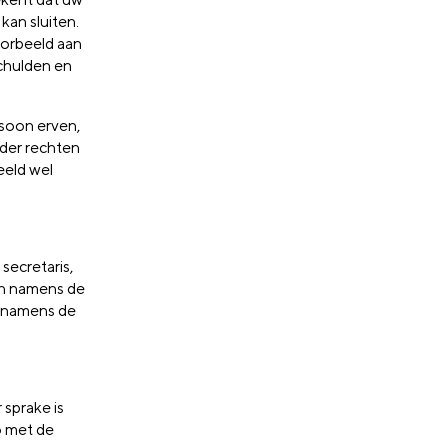
an sluiten.
oorbeeld aan
schulden en
rsoon erven,
nder rechten
eeld wel
 secretaris,
en namens de
n namens de
 sprake is
o met de