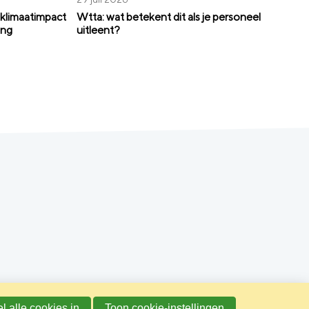
klimaatimpact
Wtta: wat betekent dit als je personeel
ing
uitleent?
l alle cookies in
Toon cookie-instellingen