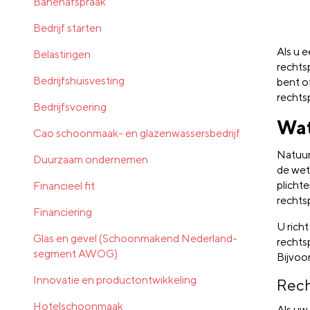
Banenafspraak
Bedrijf starten
Als u 
Belastingen
rechtsp
Bedrijfshuisvesting
bent o
rechtsp
Bedrijfsvoering
Wat
Cao schoonmaak- en glazenwassersbedrijf
Natuur
Duurzaam ondernemen
de wet
plicht
Financieel fit
rechts
Financiering
U richt
Glas en gevel (Schoonmakend Nederland-
rechts
segment AWOG)
Bijvoo
Innovatie en productontwikkeling
Rech
Hotelschoonmaak
Als uw