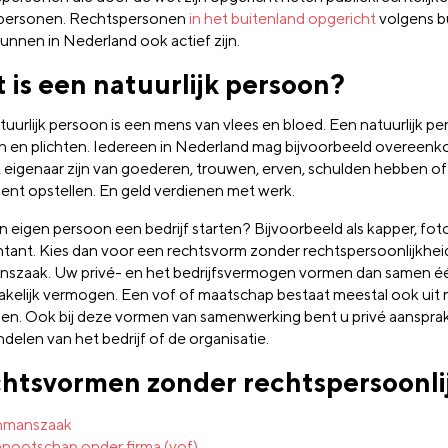
personen. Rechtspersonen
in het buitenland opgericht
volgens b
kunnen in Nederland ook actief zijn.
 is een natuurlijk persoon?
tuurlijk persoon is een mens van vlees en bloed. Een natuurlijk p
n en plichten. Iedereen in Nederland mag bijvoorbeeld overeen
n, eigenaar zijn van goederen, trouwen, erven, schulden hebben o
ent opstellen. En geld verdienen met werk.
in eigen persoon een bedrijf starten? Bijvoorbeeld als kapper, fot
tant. Kies dan voor een rechtsvorm zonder rechtspersoonlijkheid
szaak. Uw privé- en het bedrijfsvermogen vormen dan samen é
akelijk vermogen. Een vof of maatschap bestaat meestal ook uit n
en. Ook bij deze vormen van samenwerking bent u privé aansprak
delen van het bedrijf of de organisatie.
htsvormen zonder rechtspersoonli
nmanszaak
nootschap onder firma (vof)