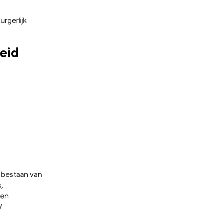
rgerlijk
eid
t bestaan van
,
ken
.