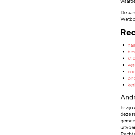
waarde
De aan
Wetboe
Rec
na
bes
sti
ver
coö
ond
ke
Ande
Er zij
deze re
gemee
uitvoe
Rechts