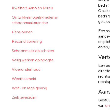
bedrij
Kwaliteit, Arbo en Milieu
Ook ka
bedrij
Ontwikkelmogelijkheden in
geld o
schoonmaakbranche
Een re
Pensioenen
aangek
Reconditionering
en pli
erven,
Schoonmaak op scholen
Vert
Veilig werken op hoogte
Een be
Vloeronderhoud
direct
rechts
Weerbaarheid
rechts
Wet- en regelgeving
Aans
Ziekteverzuim
Bestuur
van
on