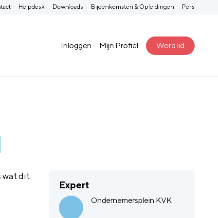
tact
Helpdesk
Downloads
Bijeenkomsten & Opleidingen
Pers
Inloggen
Mijn Profiel
Word lid
d
wat dit
Expert
Ondernemersplein KVK