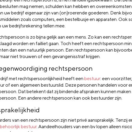
f besluiten mag nemen, schulden kan hebben en overeenkomsten k
n uw bedrijf eigenaar zijn van (on)roerende goederen. Denk bijv
fsmiddelen zoals computers, een bestelbusje en apparaten. Ook 
p uw bedrijfsrekening tellen mee.
chtspersoon is zo bijna gelijk aan een mens. Zo kan een rechtspe
laagd worden en failliet gaan. Toch heeft een rechtspersoon mi
chten dan een natuurlijk persoon. Een rechtspersoon kan bijvoorb
 maar niet trouwen of een gevangenisstraf krijgen.
egenwoordiging rechtspersoon
drijf met rechtspersoonlijkheid heeft een
bestuur
: een voorzitter,
eur of een algemeen bestuurslid. Deze personen handelen voor 
persoon. Dat betekent dat zij bindende afspraken kunnen make
persoon. Een andere rechtspersoon kan ook bestuurder zijn.
prakelijkheid
ders van een rechtspersoon zijn niet privé aansprakelijk. Tenzij er
behoorlijk bestuur
. Aandeelhouders van een bv lopen alleen risic