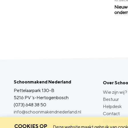
Nieuwe
ondern
Schoonmakend Nederland
Over Scho
Pettelaarpark 130-B
Wie zijn wij?
5216 PV 's-Hertogenbosch
Bestuur
(073) 648 38 50
Helpdesk
info@schoonmakendnederland.nl
Contact
Disclaimer en
COOKIES OP
Deze website maakt gebruik van cooki