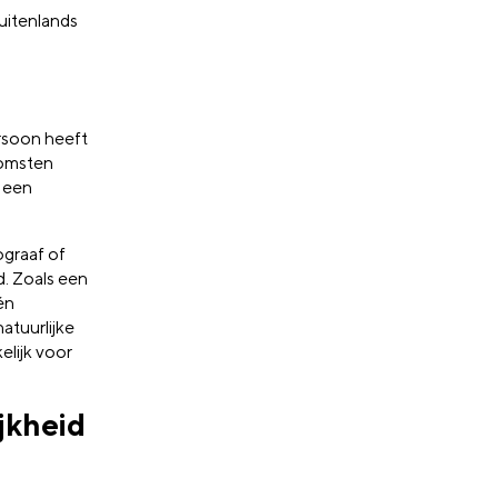
uitenlands
ersoon heeft
komsten
f een
ograaf of
. Zoals een
én
atuurlijke
elijk voor
jkheid