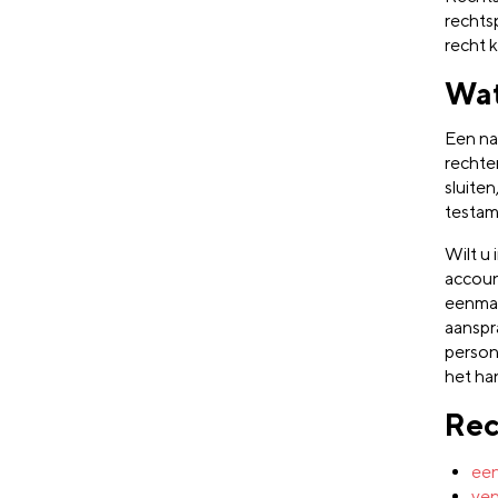
rechts
recht 
Wat
Een na
rechte
sluite
testam
Wilt u 
accoun
eenman
aanspr
person
het han
Rec
ee
ven