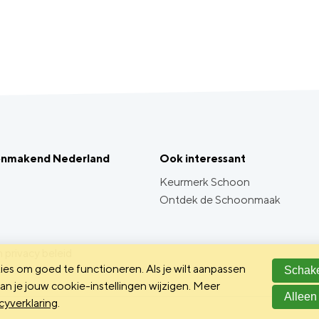
onmakend Nederland
Ook interessant
Keurmerk Schoon
Ontdek de Schoonmaak
 privacy beleid
es om goed te functioneren. Als je wilt aanpassen
Schake
n je jouw cookie-instellingen wijzigen. Meer
Alleen
cyverklaring
.