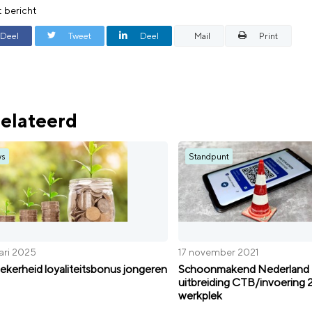
t bericht
Deel
Tweet
Deel
Mail
Print
elateerd
ws
Standpunt
ari 2025
17 november 2021
zekerheid loyaliteitsbonus jongeren
Schoonmakend Nederland 
uitbreiding CTB/invoering 
werkplek