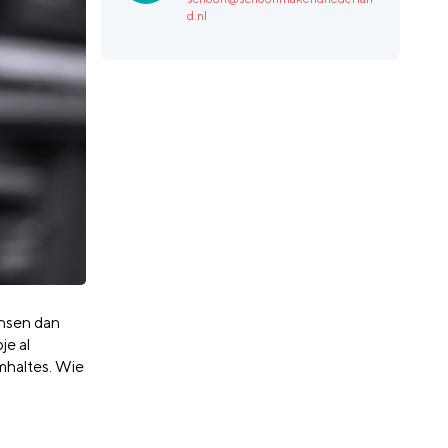
d.nl
ensen dan
je al
amhaltes. Wie