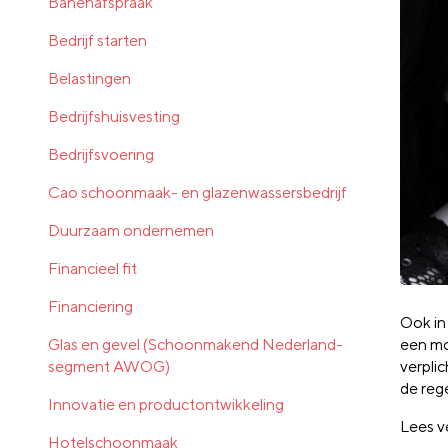
Banenafspraak
Bedrijf starten
Belastingen
Bedrijfshuisvesting
Bedrijfsvoering
Cao schoonmaak- en glazenwassersbedrijf
Duurzaam ondernemen
Financieel fit
Financiering
Ook in
Glas en gevel (Schoonmakend Nederland-
een mo
segment AWOG)
verplic
de rege
Innovatie en productontwikkeling
Lees v
Hotelschoonmaak