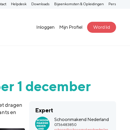
tact
Helpdesk
Downloads
Bijeenkomsten & Opleidingen
Pers
Inloggen
Mijn Profiel
Word lid
per 1 december
het dragen
Expert
ants en
Schoonmakend Nederland
0736483850
schoon@schoonmakendnederlan