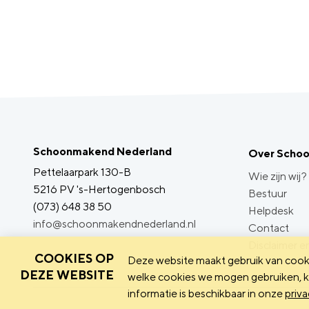
Schoonmakend Nederland
Over Scho
Pettelaarpark 130-B
Wie zijn wij?
5216 PV 's-Hertogenbosch
Bestuur
(073) 648 38 50
Helpdesk
info@schoonmakendnederland.nl
Contact
Disclaimer en
COOKIES OP
Deze website maakt gebruik van cooki
DEZE WEBSITE
welke cookies we mogen gebruiken, ka
informatie is beschikbaar in onze
priva