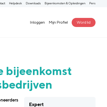
tact
Helpdesk
Downloads
Bijeenkomsten & Opleidingen
Pers
Inloggen
Mijn Profiel
Word lid
de bijeenkomst
sbedrijven
oneerders
Expert