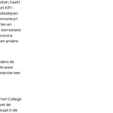
rken, heeft
het KPI-
gsbedrijven
binnenkort
nten en
r een betere
r corona
 een andere
ijdens de
els weer
erancier een
 het College
over de
caat in de