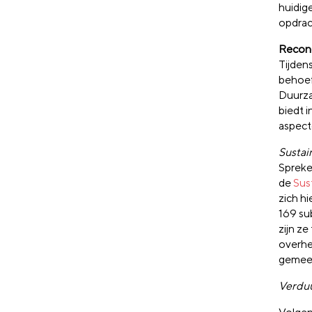
huidig
opdrac
Recond
Tijden
behoef
Duurza
biedt 
aspect
Sustai
Spreke
de
Sus
zich hi
169 su
zijn z
overhe
gemeen
Verduu