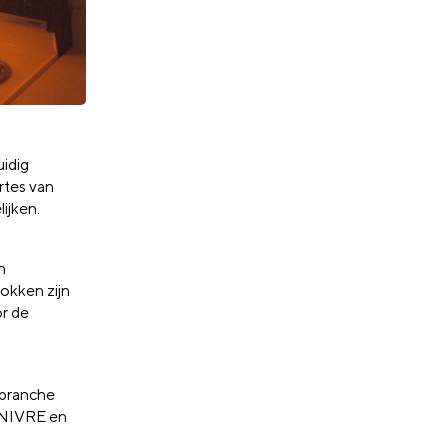
idig
rtes van
lijken.
n
rokken zijn
or de
 branche
r NIVRE en