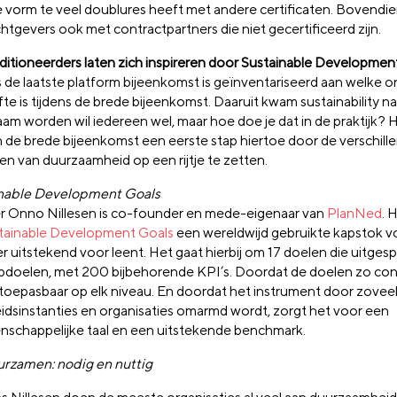
e vorm te veel doublures heeft met andere certificaten. Bovendi
htgevers ook met contractpartners die niet gecertificeerd zijn.
itioneerders laten zich inspireren door Sustainable Developmen
s de laatste platform bijeenkomst is geïnventariseerd aan welke
te is tijdens de brede bijeenkomst. Daaruit kwam sustainability na
am worden wil iedereen wel, maar hoe doe je dat in de praktijk? 
in de brede bijeenkomst een eerste stap hiertoe door de verschill
en van duurzaamheid op een rijtje te zetten.
nable Development Goals
r Onno Nillesen is co-founder en mede-eigenaar van
PlanNed
. H
tainable Development Goals
een wereldwijd gebruikte kapstok v
er uitstekend voor leent. Het gaat hierbij om 17 doelen die uitgespli
bdoelen, met 200 bijbehorende KPI’s. Doordat de doelen zo conc
e toepasbaar op elk niveau. En doordat het instrument door zoveel
idsinstanties en organisaties omarmd wordt, zorgt het voor een
schappelijke taal en een uitstekende benchmark.
rzamen: nodig en nuttig