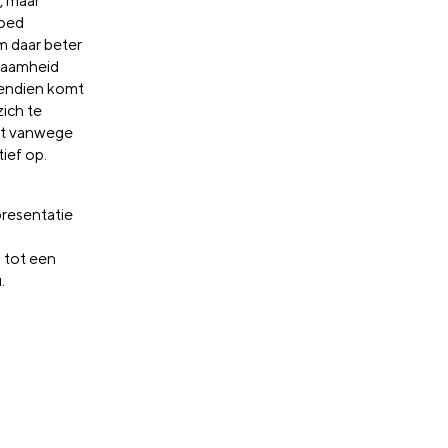
, maar
Goed
m daar beter
rzaamheid
vendien komt
zich te
ot vanwege
ief op.
resentatie
 tot een
.