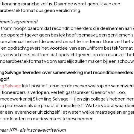
itioneringsbranche zelf is. Daarmee wordt gebruik van een
ardbestekformat dus geen verplichting.
emen’s agreement
atform hoopt daarom dat reconditioneerders die deelnemen aan
j de opdrachtgever geen bestek heeft gemaakt, een gentlemen’
n om allemaal hetzelfde bestekformat te hanteren. Door zelf het
en opdrachtgevers het voordeel van een uniform bestekformat 
n, verwacht het platform dat opdrachtgevers op den duur zelf het
andaardbestekformat voorwaardelijk zullen maken bij een schouw
ing Salvage tevreden over samenwerking met reconditioneerders 
golf
ing Salvage
kijkt positief terug op de manier waarop de samenwer
itioneerders is verlopen, vertelt gastspreker Geerlof van Loo,
medewerker bij Stichting Salvage. Hij en zijn collega’s hebben hen
lub professionals die proactief meedenkt’. Wat ze vooral waarde
r een leverancier uit zichzelf liet weten welke maatregelen er 
 om klanten en medewerkers te beschermen.
naar KPI- als inschakelcriterium