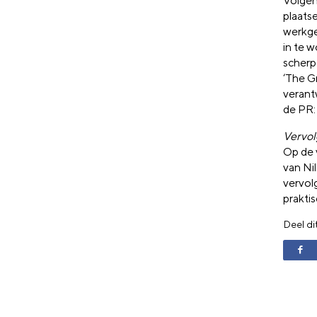
Volgen
plaatse
werkge
in te 
scherp
‘The G
verant
de PR: 
Vervol
Op de 
van Ni
vervol
prakti
Deel di