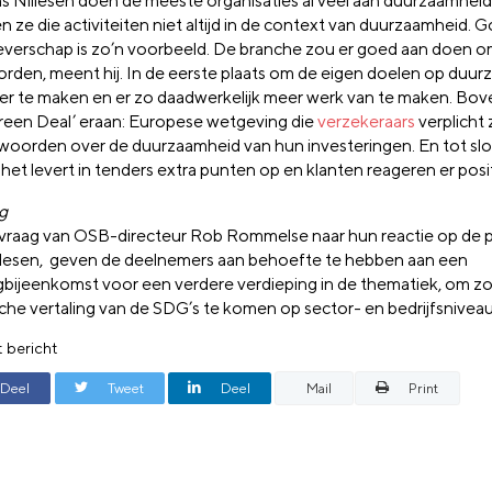
s Nillesen doen de meeste organisaties al veel aan duurzaamheid
n ze die activiteiten niet altijd in de context van duurzaamheid. 
verschap is zo’n voorbeeld. De branche zou er goed aan doen o
worden, meent hij. In de eerste plaats om de eigen doelen op duu
er te maken en er zo daadwerkelijk meer werk van te maken. Bo
reen Deal’ eraan: Europese wetgeving die
verzekeraars
verplicht 
woorden over de duurzaamheid van hun investeringen. En tot sl
het levert in tenders extra punten op en klanten reageren er posit
g
vraag van OSB-directeur Rob Rommelse naar hun reactie op de p
llesen, geven de deelnemers aan behoefte te hebben aan een
gbijeenkomst voor een verdere verdieping in de thematiek, om zo
sche vertaling van de SDG’s te komen op sector- en bedrijfsniveau
t bericht
Deel
Tweet
Deel
Mail
Print