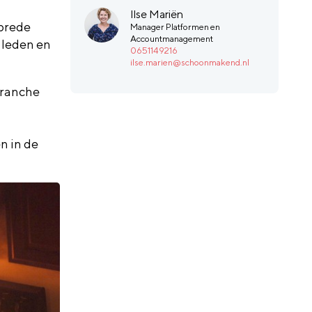
Ilse Mariën
 brede
Manager Platformen en
Accountmanagement
 leden en
0651149216
ilse.marien@schoonmakend.nl
branche
n in de