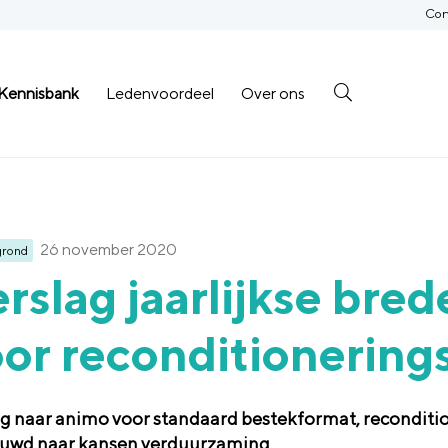
Con
Kennisbank
Ledenvoordeel
Over ons
26 november 2020
grond
rslag jaarlijkse bre
or reconditionering
ng naar animo voor standaard bestekformat, reconditi
uwd naar kansen verduurzaming