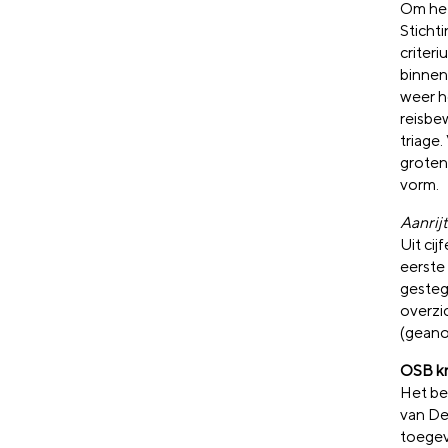
Om het
Stichti
criteri
binnen
weer h
reisbe
triage.
grotend
vorm.
Aanrij
Uit cij
eerste 
gesteg
overzic
(geano
OSB kr
Het be
van De
toegev