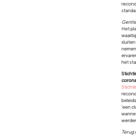
recond
standa
Gentl
Het pl
waarbi
sluite
nemen 
ervare
het st
Sticht
corona
Sticht
recond
beleids
‘een c
wannee
werden
Terug 