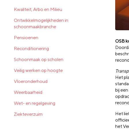
Kwaliteit, Arbo en Milieu
Ontwikkelmogelijkheden in
schoonmaakbranche
Pensioenen
OSB ko
Doorda
Reconditionering
beschr
Schoonmaak op scholen
recondi
Veilig werken op hoogte
Transp
Het pl
Vloeronderhoud
standa
bij een
Weerbaarheid
opdrac
recond
Wet- en regelgeving
Het li
Ziekteverzuim
offici
het Ve