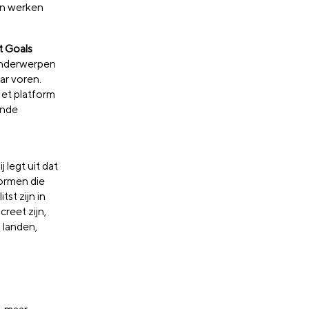
en werken
t Goals
 onderwerpen
ar voren.
Het platform
ende
ij legt uit dat
ormen die
tst zijn in
reet zijn,
 landen,