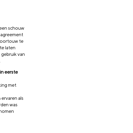
 een schouw
s agreement
 voortouw te
te laten
 gebruik van
.
in eerste
king met
 ervaren als
erden was
genomen