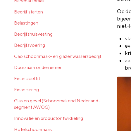
Banenafspraak
Op do
Bedrijf starten
bijee
Belastingen
niet-
Bedrijfshuisvesting
st
Bedrijfsvoering
ev
kr
Cao schoonmaak- en glazenwassersbedrijf
aa
Duurzaam ondernemen
br
Financieel fit
Financiering
Glas en gevel (Schoonmakend Nederland-
segment AWOG)
Innovatie en productontwikkeling
Hotelschoonmaak