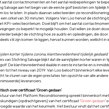
 aantal contactmomenten en het aantal reisbeperkingen te bepe
ng Salvage aan het begin van de eerste golf besloten om tijdelijk 
um los te laten. In plaats daarvan selecteerden ze reconditionerin
 een cirkel van 30 minuten. Volgens Van Loo hervat de stichting 
et KPI-selectiecriterium. Doel blijft om het aantal contactmome
wegingen zo beperkt te mogelijk houden. Dat willen ze doen doo
 Verder bekijkt de stichting hoe ze audits en opleidingen, die doo
eels stil zijn komen te liggen, hervat kunnen worden, wellicht in
tijden korter tijdens corona, klanttevredenheid tijdelijk gedaald
fers van Stichting Salvage blijkt dat de aanrijtijden korter waren in t
golf. De klanttevredenheid daalde in eerste instantie en is inmidd
en tot het niveau van 2019. Van Loo belooft binnenkort elke lev
ht te sturen van de eigen prestaties ten opzichte van alle andere
nimiseerde) leveranciers.
itisch over certificaat ‘Groen gedaan’
stuur van het Platform Reconditionering spreekt binnenkort met
skundigen (opdrachtgevers) van het certificaat ‘
Groen gedaan
’ 
oegde waarde van het keurmerk. Het bestuur vindt dat het certifi