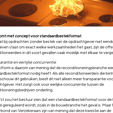
mt met concept voor standaardbestekformat
t bij opdrachten zonder bestek van de opdrachtgever niet eendu
even staat om exact welke werkzaamheden het gaat, zijn de offe
tioneerders in dit soort gevallen vaak moeilijk met elkaar te verge
arantie en eerlijke concurrentie
atform is daarom van mening dat de reconditioneringsbranche ee
ardbestekformat nodig heeft. Als alle reconditioneerders die bet
 schouw dit gebruiken, biedt dit niet alleen meer transparantie vo
htgever. Het zorgt ook voor eerlijke concurrentie tussen de
itioneringsbedrijven onderling.
efst zou het bestuur zien dat een standaardbestekformat voor de
eel gereguleerd wordt, zoals in de bouwbranche het geval is. Maa
rbond van Verzekeraars zijn van mening dat deze kwestie aan de