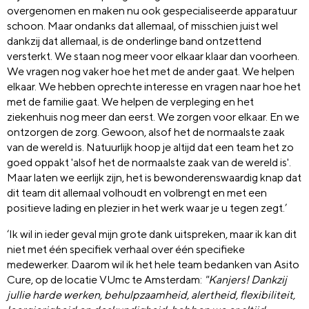
overgenomen en maken nu ook gespecialiseerde apparatuur
schoon. Maar ondanks dat allemaal, of misschien juist wel
dankzij dat allemaal, is de onderlinge band ontzettend
versterkt. We staan nog meer voor elkaar klaar dan voorheen.
We vragen nog vaker hoe het met de ander gaat. We helpen
elkaar. We hebben oprechte interesse en vragen naar hoe het
met de familie gaat. We helpen de verpleging en het
ziekenhuis nog meer dan eerst. We zorgen voor elkaar. En we
ontzorgen de zorg. Gewoon, alsof het de normaalste zaak
van de wereld is. Natuurlijk hoop je altijd dat een team het zo
goed oppakt 'alsof het de normaalste zaak van de wereld is'.
Maar laten we eerlijk zijn, het is bewonderenswaardig knap dat
dit team dit allemaal volhoudt en volbrengt en met een
positieve lading en plezier in het werk waar je u tegen zegt.’
‘Ik wil in ieder geval mijn grote dank uitspreken, maar ik kan dit
niet met één specifiek verhaal over één specifieke
medewerker. Daarom wil ik het hele team bedanken van Asito
Cure, op de locatie VUmc te Amsterdam:
"Kanjers! Dankzij
jullie harde werken, behulpzaamheid, alertheid, flexibiliteit,