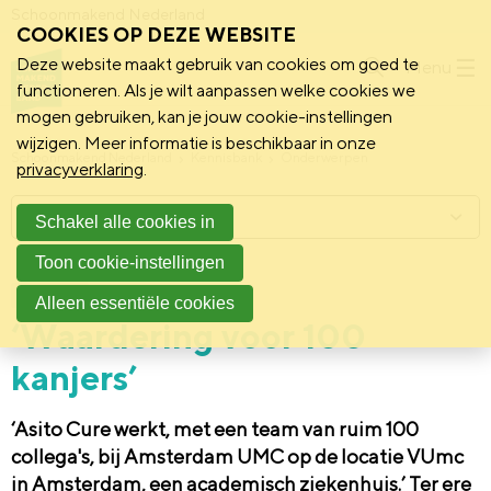
Schoonmakend Nederland
COOKIES OP DEZE WEBSITE
Deze website maakt gebruik van cookies om goed te
Menu
functioneren. Als je wilt aanpassen welke cookies we
mogen gebruiken, kan je jouw cookie-instellingen
wijzigen. Meer informatie is beschikbaar in onze
Schoonmakend Nederland
Kennisbank
Onderwerpen
privacyverklaring
.
Menu
Schakel alle cookies in
Toon cookie-instellingen
11 juni 2021
Vereniging
Alleen essentiële cookies
‘Waardering voor 100
kanjers’
‘Asito Cure werkt, met een team van ruim 100
collega's, bij Amsterdam UMC op de locatie VUmc
in Amsterdam, een academisch ziekenhuis.’ Ter ere