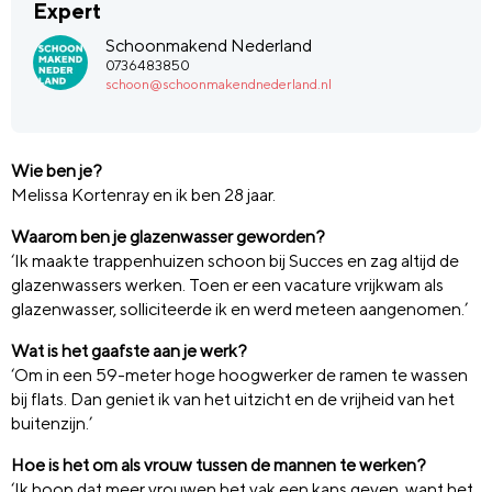
Expert
Schoonmakend Nederland
0736483850
schoon@schoonmakendnederland.nl
Wie ben je?
Melissa Kortenray en ik ben 28 jaar.
Waarom ben je glazenwasser geworden?
‘Ik maakte trappenhuizen schoon bij Succes en zag altijd de
glazenwassers werken. Toen er een vacature vrijkwam als
glazenwasser, solliciteerde ik en werd meteen aangenomen.’
Wat is het gaafste aan je werk?
‘Om in een 59-meter hoge hoogwerker de ramen te wassen
bij flats.
Dan geniet ik van het uitzicht en de vrijheid van het
buitenzijn.’
Hoe is het om als vrouw tussen de mannen te werken?
‘Ik hoop dat meer vrouwen het vak een kans geven, want het