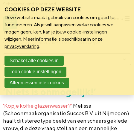
Schoonmakend Nederland
COOKIES OP DEZE WEBSITE
Deze website maakt gebruik van cookies om goed te
Menu
functioneren. Als je wilt aanpassen welke cookies we
mogen gebruiken, kan je jouw cookie-instellingen
wijzigen. Meer informatie is beschikbaar in onze
Schoonmakend Nederland
Kennisbank
Onderwerpen
privacyverklaring
.
Menu
Schakel alle cookies in
Toon cookie-instellingen
30 juni 2021
Vereniging
Alleen essentiële cookies
‘Niets is onmogelijk!’
‘Kopje koffie glazenwasser?’
Melissa
(Schoonmaakorganisatie Succes B.V. uit Nijmegen)
haalt dit stereotype beeld van een schaars geklede
vrouw, die deze vraag stelt aan een mannelijke