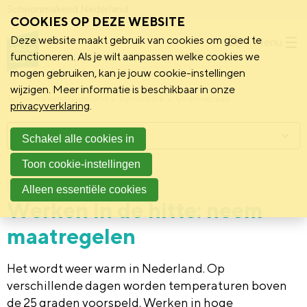
Schoonmakend Nederland
COOKIES OP DEZE WEBSITE
Deze website maakt gebruik van cookies om goed te
Menu
functioneren. Als je wilt aanpassen welke cookies we
mogen gebruiken, kan je jouw cookie-instellingen
wijzigen. Meer informatie is beschikbaar in onze
Schoonmakend Nederland
Kennisbank
Onderwerpen
privacyverklaring
.
Menu
Schakel alle cookies in
Toon cookie-instellingen
22 mei 2026
Praktijk
Alleen essentiële cookies
Werken in de hitte: neem
maatregelen
Het wordt weer warm in Nederland. Op
verschillende dagen worden temperaturen boven
de 25 graden voorspeld. Werken in hoge