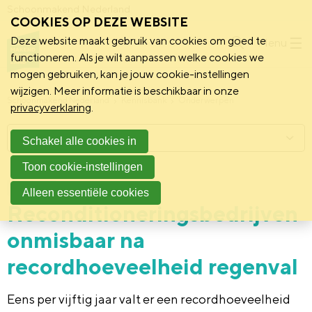
Schoonmakend Nederland
COOKIES OP DEZE WEBSITE
Deze website maakt gebruik van cookies om goed te
Menu
functioneren. Als je wilt aanpassen welke cookies we
mogen gebruiken, kan je jouw cookie-instellingen
wijzigen. Meer informatie is beschikbaar in onze
Schoonmakend Nederland
Kennisbank
Onderwerpen
privacyverklaring
.
Menu
Schakel alle cookies in
Toon cookie-instellingen
1 juli 2021
Vereniging
Alleen essentiële cookies
Reconditioneringsbedrijven
onmisbaar na
recordhoeveelheid regenval
Eens per vijftig jaar valt er een recordhoeveelheid