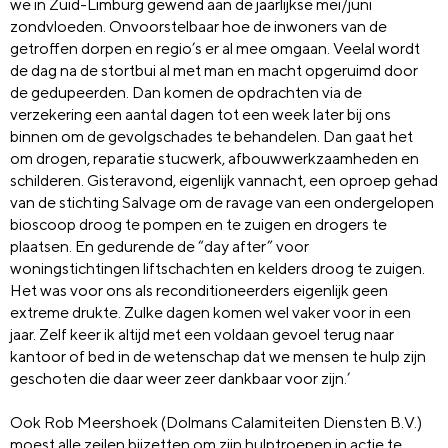
we in Zuid-Limburg gewend aan de jaarlijkse mei/juni
zondvloeden. Onvoorstelbaar hoe de inwoners van de
getroffen dorpen en regio’s er al mee omgaan. Veelal wordt
de dag na de stortbui al met man en macht opgeruimd door
de gedupeerden. Dan komen de opdrachten via de
verzekering een aantal dagen tot een week later bij ons
binnen om de gevolgschades te behandelen. Dan gaat het
om drogen, reparatie stucwerk, afbouwwerkzaamheden en
schilderen. Gisteravond, eigenlijk vannacht, een oproep gehad
van de stichting Salvage om de ravage van een ondergelopen
bioscoop droog te pompen en te zuigen en drogers te
plaatsen. En gedurende de “day after” voor
woningstichtingen liftschachten en kelders droog te zuigen.
Het was voor ons als reconditioneerders eigenlijk geen
extreme drukte. Zulke dagen komen wel vaker voor in een
jaar. Zelf keer ik altijd met een voldaan gevoel terug naar
kantoor of bed in de wetenschap dat we mensen te hulp zijn
geschoten die daar weer zeer dankbaar voor zijn.’
Ook Rob Meershoek (Dolmans Calamiteiten Diensten B.V.)
moest alle zeilen bijzetten om zijn hulptroepen in actie te