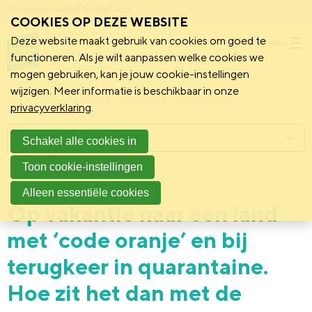
Schoonmakend Nederland
COOKIES OP DEZE WEBSITE
Deze website maakt gebruik van cookies om goed te
Menu
functioneren. Als je wilt aanpassen welke cookies we
mogen gebruiken, kan je jouw cookie-instellingen
wijzigen. Meer informatie is beschikbaar in onze
Schoonmakend Nederland
Kennisbank
Onderwerpen
privacyverklaring
.
Menu
Schakel alle cookies in
Toon cookie-instellingen
9 juli 2021
Praktijk
Alleen essentiële cookies
Op vakantie naar een land
met ‘code oranje’ en bij
terugkeer in quarantaine.
Hoe zit het dan met de