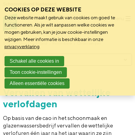
Schoonmakend Nederland
COOKIES OP DEZE WEBSITE
Deze website maakt gebruik van cookies om goed te
Menu
functioneren. Als je wilt aanpassen welke cookies we
mogen gebruiken, kan je jouw cookie-instellingen
wijzigen. Meer informatie is beschikbaar in onze
Schoonmakend Nederland
Kennisbank
Onderwerpen
privacyverklaring
.
Menu
Schakel alle cookies in
Toon cookie-instellingen
27 september 2021
Praktijk
Alleen essentiële cookies
Vervallen van wettelijke
verlofdagen
Op basis van de cao in het schoonmaak en
glazenwassersbedrijf vervallen de wettelijke
verlofuren één jaar na het jaar waarin ze zijn