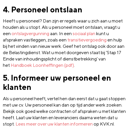
4. Personeel ontslaan
Heeft u personeel? Dan zijn er regels waar u zich aan u moet
houden als u stopt. Als u personeel moet ontslaan, vraagt u
een
ontslagvergunning
aan. In een
sociaal plan
kunt u
afspraken vastleggen, zoals een
transitievergoeding
en hulp
bij het vinden van nieuw werk. Geef het ontslag ook door aan
de Belastingdienst. Wat u moet doorgeven staat bij 'Stap 17
Einde van inhoudingsplicht of dienstbetrekking' van
het
Handboek Loonheffingen (pdf)
.
5. Informeer uw personeel en
klanten
Als u personeel heeft, vertel hen dan eerst dat u gaat stoppen
met uw cv. Uw personeel kan dan op tijd ander werk zoeken.
Bekijk ook goed welke contracten of afspraken u met klanten
heeft. Laat uw klanten en leveranciers daarna weten dat u
stopt.
Lees meer over uw klanten informeren
op KVK.nl.