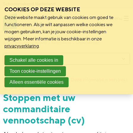
Schoonmakend Nederland
COOKIES OP DEZE WEBSITE
Deze website maakt gebruik van cookies om goed te
Menu
functioneren. Als je wilt aanpassen welke cookies we
mogen gebruiken, kan je jouw cookie-instellingen
wijzigen. Meer informatie is beschikbaar in onze
Schoonmakend Nederland
Kennisbank
Onderwerpen
privacyverklaring
.
Menu
Schakel alle cookies in
Toon cookie-instellingen
30 september 2021
Deze informatie is verstrekt
Achtergrond
Alleen essentiële cookies
door: KVK
Stoppen met uw
commanditaire
vennootschap (cv)