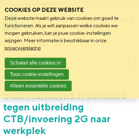
Schoonmakend Nederland
COOKIES OP DEZE WEBSITE
Deze website maakt gebruik van cookies om goed te
Menu
functioneren. Als je wilt aanpassen welke cookies we
mogen gebruiken, kan je jouw cookie-instellingen
wijzigen. Meer informatie is beschikbaar in onze
Schoonmakend Nederland
Kennisbank
Onderwerpen
privacyverklaring
.
Menu
Schakel alle cookies in
Toon cookie-instellingen
17 november 2021
Standpunt
Alleen essentiële cookies
Schoonmakend Nederland
tegen uitbreiding
CTB/invoering 2G naar
werkplek