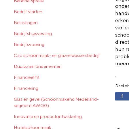
Banenafspraak
onder
Bedrijf starten
handv
erken
Belastingen
van e
Bedrijfshuisvesting
schoo
direc
Bedrijfsvoering
hun r
Cao schoonmaak- en glazenwassersbedrijf
probl
meerd
Duurzaam ondernemen
.
Financieel fit
Deel di
Financiering
Glas en gevel (Schoonmakend Nederland-
segment AWOG)
Innovatie en productontwikkeling
Hotelschoonmaak