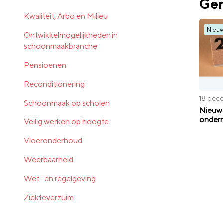
Ger
Kwaliteit, Arbo en Milieu
Nieu
Ontwikkelmogelijkheden in
schoonmaakbranche
Pensioenen
Reconditionering
18 dec
Schoonmaak op scholen
Nieuwe
ondern
Veilig werken op hoogte
Vloeronderhoud
Weerbaarheid
Wet- en regelgeving
Ziekteverzuim