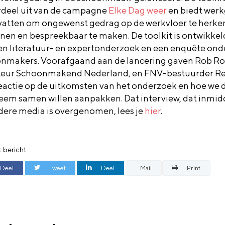
deel uit van de campagne
Elke Dag weer
en biedt werk
atten om ongewenst gedrag op de werkvloer te herke
nen en bespreekbaar te maken. De toolkit is ontwikkel
en literatuur- en expertonderzoek en een enquête ond
nmakers. Voorafgaand aan de lancering gaven Rob R
teur Schoonmakend Nederland, en FNV-bestuurder R
eactie op de uitkomsten van het onderzoek en hoe we d
eem samen willen aanpakken. Dat interview, dat inmid
ere media is overgenomen, lees je
hier
.
t bericht
Deel
Tweet
Deel
Mail
Print