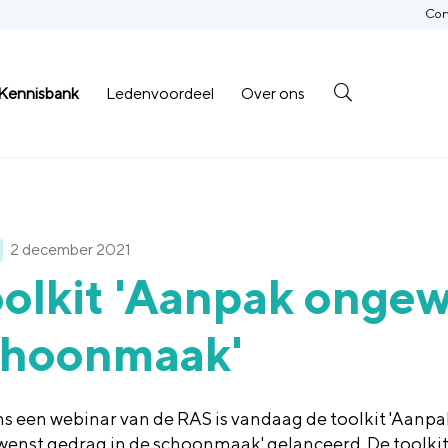
Con
Kennisbank
Ledenvoordeel
Over ons
2 december 2021
olkit 'Aanpak ongew
choonmaak'
ns een webinar van de RAS is vandaag de toolkit 'Aanpa
enst gedrag in de schoonmaak' gelanceerd. De toolki