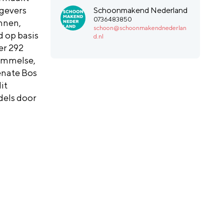
gevers
Schoonmakend Nederland
0736483850
nnen,
schoon@schoonmakendnederlan
d op basis
d.nl
er 292
ommelse,
enate Bos
it
dels door