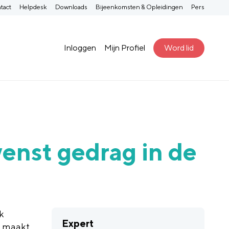
tact
Helpdesk
Downloads
Bijeenkomsten & Opleidingen
Pers
Inloggen
Mijn Profiel
Word lid
enst gedrag in de
k
Expert
t maakt