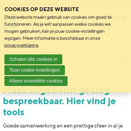
Schoonmakend Nederland
COOKIES OP DEZE WEBSITE
Deze website maakt gebruik van cookies om goed te
Menu
functioneren. Als je wilt aanpassen welke cookies we
mogen gebruiken, kan je jouw cookie-instellingen
wijzigen. Meer informatie is beschikbaar in onze
Schoonmakend Nederland
Kennisbank
Onderwerpen
privacyverklaring
.
Menu
Schakel alle cookies in
Toon cookie-instellingen
26 januari 2022
Praktijk
Alleen essentiële cookies
Maak ongewenst gedrag
bespreekbaar. Hier vind je
tools
Goede samenwerking en een prettige sfeer in al je