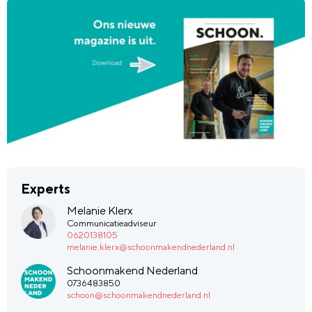
Experts
Melanie Klerx
Communicatieadviseur
0620138105
melanie.klerx@schoonmakendnederland.nl
Schoonmakend Nederland
0736483850
schoon@schoonmakendnederland.nl