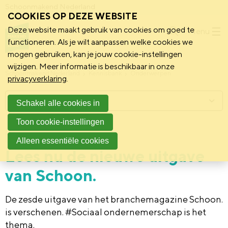
Schoonmakend Nederland
COOKIES OP DEZE WEBSITE
Deze website maakt gebruik van cookies om goed te
Menu
functioneren. Als je wilt aanpassen welke cookies we
mogen gebruiken, kan je jouw cookie-instellingen
wijzigen. Meer informatie is beschikbaar in onze
Schoonmakend Nederland
Kennisbank
Onderwerpen
privacyverklaring
.
Menu
Schakel alle cookies in
Toon cookie-instellingen
24 februari 2022
Publicatie
Alleen essentiële cookies
Lees nu de nieuwe uitgave
van Schoon.
De zesde uitgave van het branchemagazine Schoon.
is verschenen. #Sociaal ondernemerschap is het
thema.