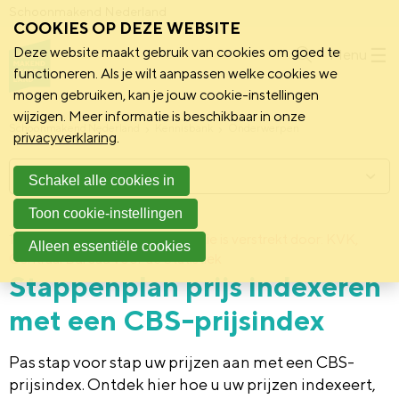
Schoonmakend Nederland
COOKIES OP DEZE WEBSITE
Deze website maakt gebruik van cookies om goed te
Menu
functioneren. Als je wilt aanpassen welke cookies we
mogen gebruiken, kan je jouw cookie-instellingen
wijzigen. Meer informatie is beschikbaar in onze
Schoonmakend Nederland
Kennisbank
Onderwerpen
privacyverklaring
.
Menu
Schakel alle cookies in
Toon cookie-instellingen
10 oktober 2022
Deze informatie is verstrekt door: KVK,
Alleen essentiële cookies
Centraal Bureau voor de Statistiek
Stappenplan prijs indexeren
met een CBS-prijsindex
Pas stap voor stap uw prijzen aan met een CBS-
prijsindex. Ontdek hier hoe u uw prijzen indexeert,