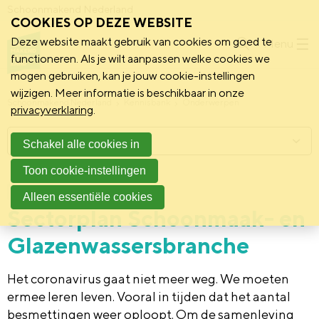
Schoonmakend Nederland
COOKIES OP DEZE WEBSITE
Deze website maakt gebruik van cookies om goed te
Menu
functioneren. Als je wilt aanpassen welke cookies we
mogen gebruiken, kan je jouw cookie-instellingen
wijzigen. Meer informatie is beschikbaar in onze
Schoonmakend Nederland
Kennisbank
Onderwerpen
privacyverklaring
.
Menu
Schakel alle cookies in
Toon cookie-instellingen
18 oktober 2022
Publicatie
Alleen essentiële cookies
Sectorplan Schoonmaak- en
Glazenwassersbranche
Het coronavirus gaat niet meer weg. We moeten
ermee leren leven. Vooral in tijden dat het aantal
besmettingen weer oploopt. Om de samenleving