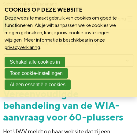
Schoonmakend Nederland
COOKIES OP DEZE WEBSITE
Deze website maakt gebruik van cookies om goed te
Menu
functioneren. Als je wilt aanpassen welke cookies we
mogen gebruiken, kan je jouw cookie-instellingen
wijzigen. Meer informatie is beschikbaar in onze
Schoonmakend Nederland
Kennisbank
Onderwerpen
privacyverklaring
.
Menu
Schakel alle cookies in
Toon cookie-instellingen
6 december 2022
Achtergrond
Alleen essentiële cookies
Vereenvoudigde
behandeling van de WIA-
aanvraag voor 60-plussers
Het UWV meldt op haar website dat zij een