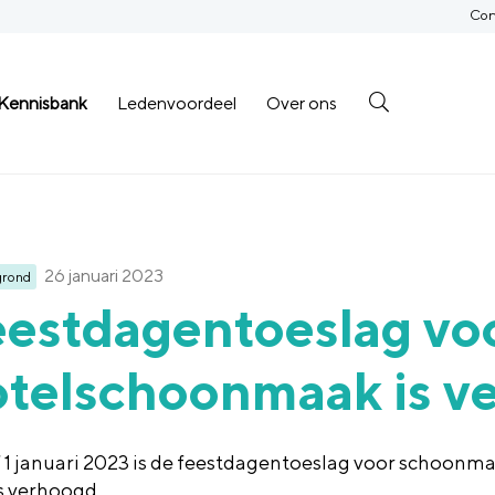
Con
Kennisbank
Ledenvoordeel
Over ons
26 januari 2023
grond
eestdagentoeslag vo
otelschoonmaak is v
 1 januari 2023 is de feestdagentoeslag voor schoonma
s verhoogd.