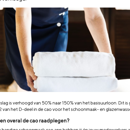
slag is verhoogd van 50% naar 150% van het basisuurloon. Dit is 
l 2 van het D-deel in de cao voor het schoonmaak- en glazenwasse
d en overal de cao raadplegen?
 handige schoonmaak cao app hebben jij én jouw medewerkers al