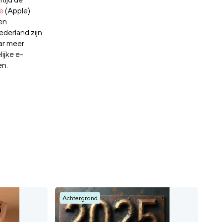
e
(Apple)
en
derland zijn
aar meer
ijke e-
en.
Achtergrond