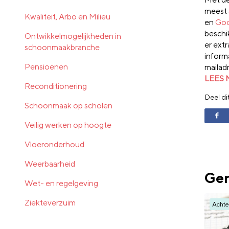
meest 
Kwaliteit, Arbo en Milieu
en
Goo
beschi
Ontwikkelmogelijkheden in
er extr
schoonmaakbranche
inform
Pensioenen
mailad
LEES
Reconditionering
Deel di
Schoonmaak op scholen
Veilig werken op hoogte
Vloeronderhoud
Weerbaarheid
Ger
Wet- en regelgeving
Ziekteverzuim
Achte