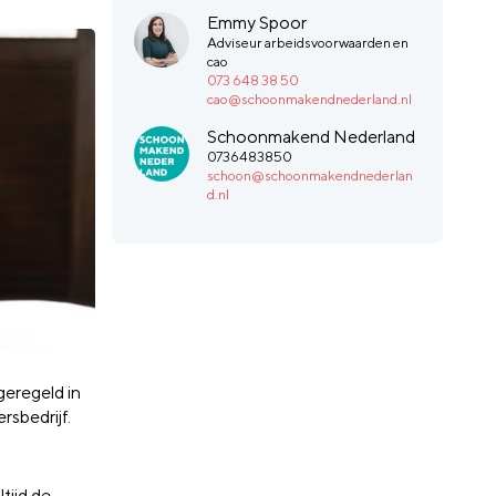
Emmy Spoor
Adviseur arbeidsvoorwaarden en
cao
073 648 38 50
cao@schoonmakendnederland.nl
Schoonmakend Nederland
0736483850
schoon@schoonmakendnederlan
d.nl
geregeld in
rsbedrijf.
tijd de