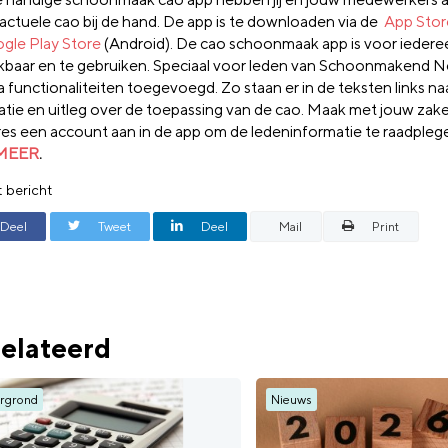
actuele cao bij de hand. De app is te downloaden via de
App Stor
gle Play Store
(Android). De cao schoonmaak app is voor iedere
kbaar en te gebruiken. Speciaal voor leden van Schoonmakend Ne
a functionaliteiten toegevoegd. Zo staan er in de teksten links n
atie en uitleg over de toepassing van de cao. Maak met jouw zakel
res een account aan in de app om de ledeninformatie te raadpleg
 MEER
.
t bericht
Deel
Tweet
Deel
Mail
Print
elateerd
rgrond
Nieuws