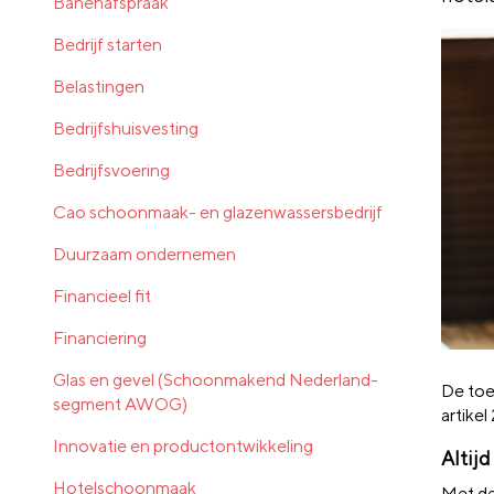
Banenafspraak
Bedrijf starten
Belastingen
Bedrijfshuisvesting
Bedrijfsvoering
Cao schoonmaak- en glazenwassersbedrijf
Duurzaam ondernemen
Financieel fit
Financiering
Glas en gevel (Schoonmakend Nederland-
De toe
segment AWOG)
artike
Innovatie en productontwikkeling
Altij
Hotelschoonmaak
Met
de