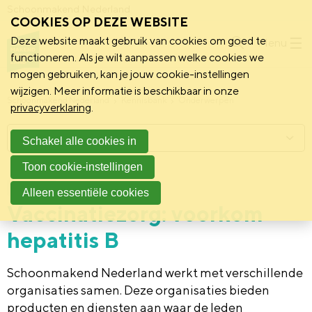
Schoonmakend Nederland
COOKIES OP DEZE WEBSITE
Deze website maakt gebruik van cookies om goed te
Menu
functioneren. Als je wilt aanpassen welke cookies we
mogen gebruiken, kan je jouw cookie-instellingen
wijzigen. Meer informatie is beschikbaar in onze
Schoonmakend Nederland
Kennisbank
Onderwerpen
privacyverklaring
.
Menu
Schakel alle cookies in
Toon cookie-instellingen
20 februari 2023
Vereniging
Alleen essentiële cookies
Vaccinatiezorg: voorkom
hepatitis B
Schoonmakend Nederland werkt met verschillende
organisaties samen. Deze organisaties bieden
producten en diensten aan waar de leden