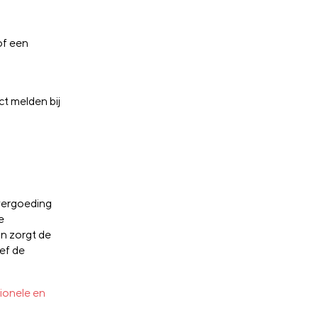
of een
ct melden bij
evergoeding
e
an zorgt de
ief de
ionele en