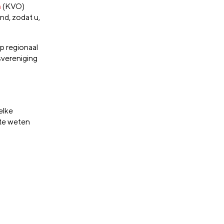
n
(KVO)
nd, zodat u,
p regionaal
svereniging
elke
 te weten