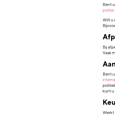
Bent u
politi
Wilt u
Bijvoo
Afp
Bij afp
Vaak m
Aan
Bent u 
interne
politi
kunt u
Keu
Werkt 