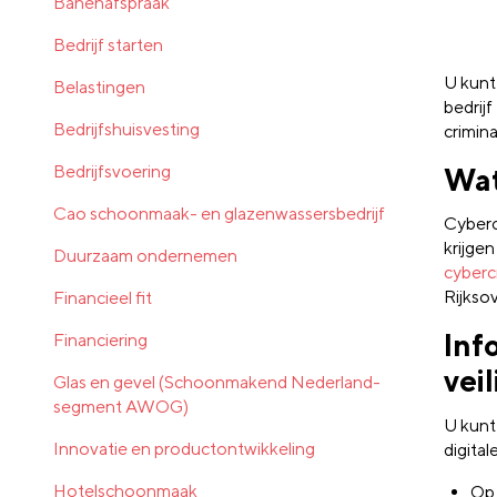
Banenafspraak
Bedrijf starten
U kunt
Belastingen
bedrij
Bedrijfshuisvesting
criminal
Bedrijfsvoering
Wat
Cao schoonmaak- en glazenwassersbedrijf
Cybercr
krijge
Duurzaam ondernemen
cyberc
Rijksov
Financieel fit
Inf
Financiering
vei
Glas en gevel (Schoonmakend Nederland-
segment AWOG)
U kunt 
Innovatie en productontwikkeling
digital
Hotelschoonmaak
Op 