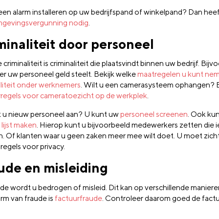
 een alarm installeren op uw bedrijfspand of winkelpand? Dan hee
gevingsvergunning nodig
.
minaliteit door personeel
 criminaliteit is criminaliteit die plaatsvindt binnen uw bedrijf. Bij
r uw personeel geld steelt. Bekijk welke
maatregelen u kunt ne
aliteit onder werknemers
. Wilt u een camerasysteem ophangen? 
yregels voor cameratoezicht op de werkplek
.
u nieuw personeel aan? U kunt uw
personeel screenen
. Ook ku
lijst maken
. Hierop kunt u bijvoorbeeld medewerkers zetten die i
. Of klanten waar u geen zaken meer mee wilt doet. U moet zic
regels voor privacy.
ude en misleiding
aude wordt u bedrogen of misleid. Dit kan op verschillende manier
rm van fraude is
factuurfraude
. Controleer daarom goed de factu