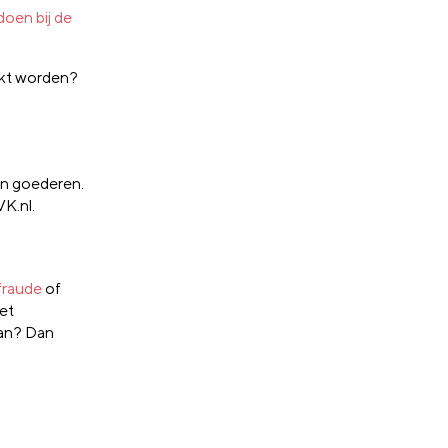
doen bij de
ikt worden?
van goederen.
K.nl.
fraude
of
het
aan? Dan