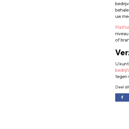
bedrij
behalen
uw med
Platfo
niveau
of bra
Ver
U kunt
bedrij
tegen 
Deel di