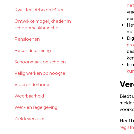
het
Kwaliteit, Arbo en Milieu
vra
een
Ontwikkelmogelijkheden in
Het
schoonmaakbranche
met
Dig
Pensioenen
pro
Reconditionering
bes
ken
Schoonmaak op scholen
Is 
kun
Veilig werken op hoogte
Ver
Vloeronderhoud
Weerbaarheid
Biedt 
melden
Wet- en regelgeving
voork
Ziekteverzuim
Heeft 
regist