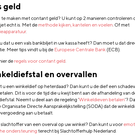
s geld
 u te maken met contant geld? U kunt op 2 manieren controleren 
jet echt is. Met de
methode kijken, kantelen en voelen
. Of met
ieapparatuur
.
 dat u een vals bankbiljet in uw kassa heeft? Dan moet u dat dire
tie. Meer tips vindt u bij de
Europese Centrale Bank
(ECB).
hier de
regels voor contant geld
.
keldiefstal en overvallen
t u een winkeldief op heterdaad? Dan kunt u de dief een schad
etalen. Dit is voor de tijd die u kwijt bent aan de afhandeling van d
iefstal. Neemt u deel aan de regeling '
Winkeldieven betalen
'? D
e Organisatie Directe Aansprakelijkstelling (SODA) dat de winkeld
vergoeding aan u betaalt.
 slachtoffer van een overval op uw winkel? Dan kunt u voor
emot
sche ondersteuning
terecht bij Slachtofferhulp Nederland.