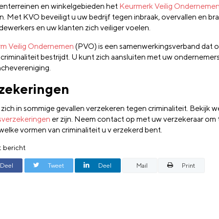
venterreinen en winkelgebieden het
Keurmerk Veilig Onderneme
. Met KVO beveiligt u uw bedrijf tegen inbraak, overvallen en bra
ewerkers en uw klanten zich veiliger voelen.
rm Veilig Ondernemen
(PVO) is een samenwerkingsverband dat o
 criminaliteit bestrijdt. U kunt zich aansluiten met uw ondernemer
nchevereniging.
zekeringen
 zich in sommige gevallen verzekeren tegen criminaliteit. Bekijk w
fsverzekeringen
er zijn. Neem contact op met uw verzekeraar om
welke vormen van criminaliteit u v erzekerd bent.
t bericht
Deel
Tweet
Deel
Mail
Print