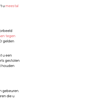
ft u
meestal
voorbeeld
men tegen
Er gelden
nt u een
ets gestolen
ht houden
en gebeuren.
ren die u