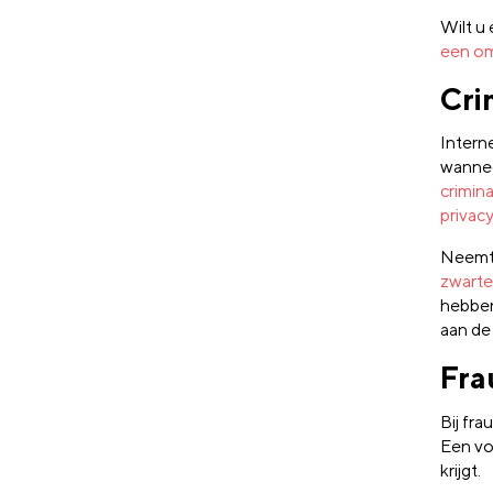
Wilt u
een om
Cri
Interne
wannee
crimin
privac
Neemt 
zwarte 
hebben
aan de 
Fra
Bij fr
Een vo
krijgt.