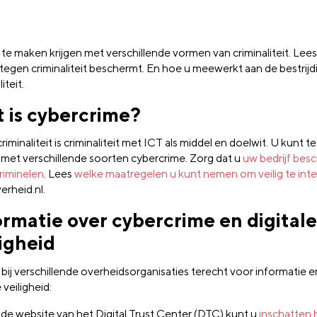
 te maken krijgen met verschillende vormen van criminaliteit. Lee
f tegen criminaliteit beschermt. En hoe u meewerkt aan de bestrijd
iteit.
 is cybercrime?
iminaliteit is criminaliteit met ICT als middel en doelwit. U kunt 
n met verschillende soorten cybercrime. Zorg dat u
uw bedrijf bes
riminelen
. Lees
welke maatregelen u kunt nemen om veilig te int
erheid.nl.
ormatie over cybercrime en digitale
ligheid
bij verschillende overheidsorganisaties terecht voor informatie en
e veiligheid:
de website van het Digital Trust Center (DTC) kunt u
inschatten 