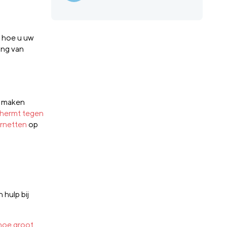
s hoe u uw
ing van
te maken
chermt tegen
ernetten
op
 hulp bij
hoe groot