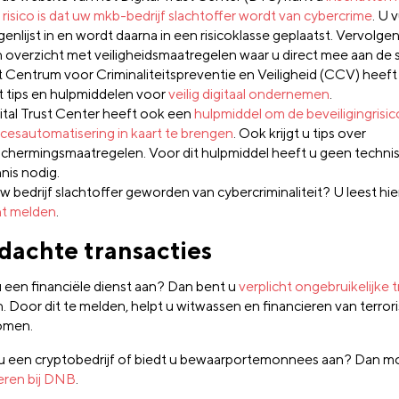
 risico is dat uw mkb-bedrijf slachtoffer wordt van cybercrime
. U 
genlijst in en wordt daarna in een risicoklasse geplaatst. Vervolgens
 overzicht met veiligheidsmaatregelen waar u direct mee aan de s
 Centrum voor Criminaliteitspreventie en Veiligheid (CCV) heef
 tips en hulpmiddelen voor
veilig digitaal ondernemen
.
ital Trust Center heeft ook een
hulpmiddel om de beveiligingrisic
cesautomatisering in kaart te brengen
. Ook krijgt u tips over
chermingsmaatregelen. Voor dit hulpmiddel heeft u geen technis
nis nodig.
uw bedrijf slachtoffer geworden van cybercriminaliteit? U leest hi
t melden
.
dachte transacties
u een financiële dienst aan? Dan bent u
verplicht ongebruikelijke 
. Door dit te melden, helpt u witwassen en financieren van terro
omen.
u een cryptobedrijf of biedt u bewaarportemonnees aan? Dan mo
reren bij DNB
.