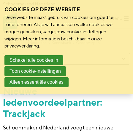
Schoonmakend Nederland
COOKIES OP DEZE WEBSITE
Deze website maakt gebruik van cookies om goed te
Menu
functioneren. Als je wilt aanpassen welke cookies we
mogen gebruiken, kan je jouw cookie-instellingen
wijzigen. Meer informatie is beschikbaar in onze
Schoonmakend Nederland
Kennisbank
Onderwerpen
privacyverklaring
.
Menu
Schakel alle cookies in
Toon cookie-instellingen
20 juni 2023
Vereniging
Alleen essentiële cookies
Nieuwe
ledenvoordeelpartner:
Trackjack
Schoonmakend Nederland voegt een nieuwe