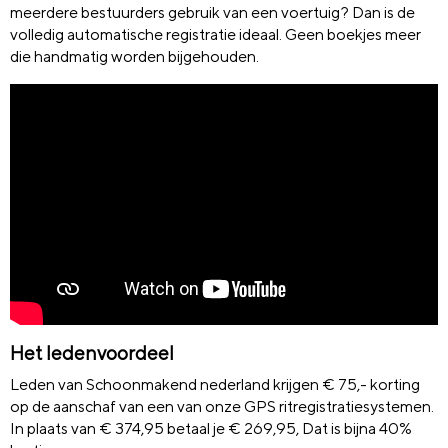
meerdere bestuurders gebruik van een voertuig? Dan is de
volledig automatische registratie ideaal. Geen boekjes meer
die handmatig worden bijgehouden.
Het ledenvoordeel
Leden van Schoonmakend nederland krijgen € 75,- korting
op de aanschaf van een van onze GPS ritregistratiesystemen.
In plaats van € 374,95 betaal je € 269,95, Dat is bijna 40%