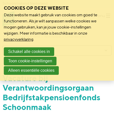
Schoonmakend Nederland
COOKIES OP DEZE WEBSITE
Deze website maakt gebruik van cookies om goed te
Menu
functioneren. Als je wilt aanpassen welke cookies we
mogen gebruiken, kan je jouw cookie-instellingen
wijzigen. Meer informatie is beschikbaar in onze
Schoonmakend Nederland
Kennisbank
Onderwerpen
privacyverklaring
.
Menu
Schakel alle cookies in
Toon cookie-instellingen
11 augustus 2023
Nieuws
Alleen essentiële cookies
Vacature bij
Verantwoordingsorgaan
Bedrijfstakpensioenfonds
Schoonmaak