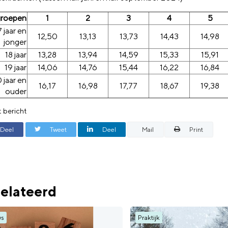
roepen
1
2
3
4
5
7 jaar en
12,50
13,13
13,73
14,43
14,98
jonger
18 jaar
13,28
13,94
14,59
15,33
15,91
19 jaar
14,06
14,76
15,44
16,22
16,84
 jaar en
16,17
16,98
17,77
18,67
19,38
ouder
t bericht
Deel
Tweet
Deel
Mail
Print
elateerd
ws
Praktijk