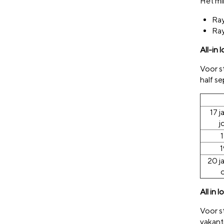
Het mi
Ray
Ray
All-in 
Voor s
half s
17 j
j
1
1
20 j
All in 
Voor s
vakant