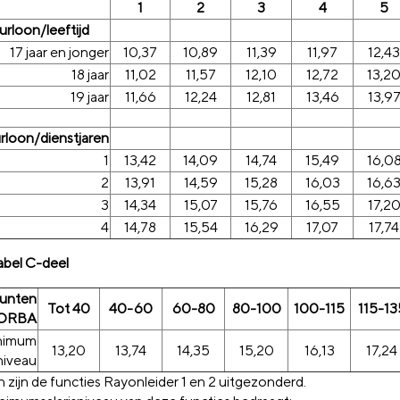
1
2
3
4
5
urloon/leeftijd
17 jaar en jonger
10,37
10,89
11,39
11,97
12,43
18 jaar
11,02
11,57
12,10
12,72
13,2
19 jaar
11,66
12,24
12,81
13,46
13,9
rloon/dienstjaren
1
13,42
14,09
14,74
15,49
16,0
2
13,91
14,59
15,28
16,03
16,6
3
14,34
15,07
15,76
16,55
17,2
4
14,78
15,54
16,29
17,07
17,74
bel C-deel
unten
Tot 40
40-60
60-80
80-100
100-115
115-13
ORBA
nimum
13,20
13,74
14,35
15,20
16,13
17,24
sniveau
n zijn de functies Rayonleider 1 en 2 uitgezonderd.