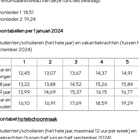
nimumsalarisniveau van deze functies bedraagt:
onleider 1: 18,51
onleider 2: 19,24
loontabellen per 1 januari 2024
tudenten/scholieren (het hele jaar) en vakantiekrachten (tussen ha
eptember 2024)
1
2
3
4
5
aar en
12,45
13,07
13,67
14,37
14,91
onger
8 jaar
13,22
13,88
14,52
15,26
15,84
9 jaar
13,99
14,69
15,37
16,15
16,77
aar en
16,10
16,91
17,69
18,59
19,29
ouder
loontabel
hotelschoonmaak
tudenten/scholieren (het hele jaar, maximaal 12 uur per week) en
iekrachten (tussen half juni en half september 2024)