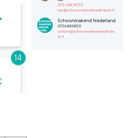
073 648 38 50
cao@schoonmakendnederland.nl
Schoonmakend Nederland
0736483850
schoon@schoonmakendnederlan
d.nl