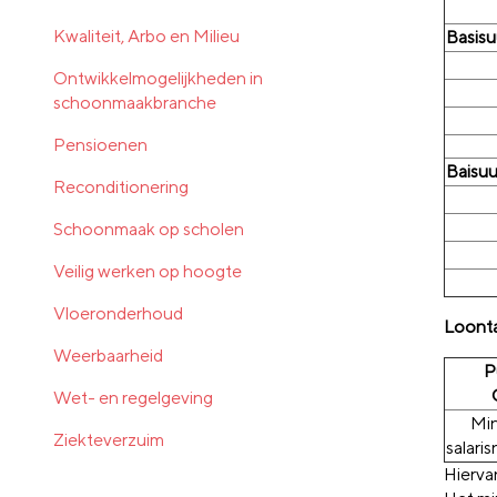
Kwaliteit, Arbo en Milieu
Basisu
Ontwikkelmogelijkheden in
schoonmaakbranche
Pensioenen
Baisuu
Reconditionering
Schoonmaak op scholen
Veilig werken op hoogte
Vloeronderhoud
Loonta
Weerbaarheid
P
Wet- en regelgeving
Mi
Ziekteverzuim
salari
Hierva