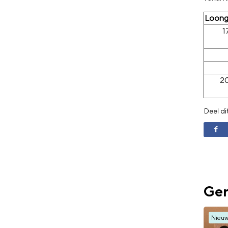
Loong
1
20
Deel di
Ger
Nieu