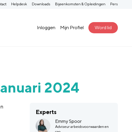
tact
Helpdesk
Downloads
Bijeenkomsten & Opleidingen
Pers
Inloggen
Mijn Profiel
Word lid
januari 2024
en
Experts
Emmy Spoor
Adviseur arbeidsvoorwaarden en
cao