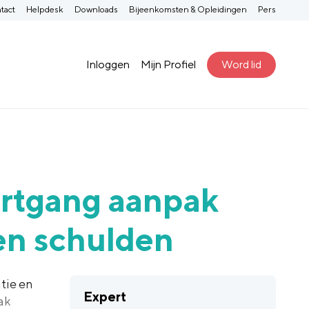
tact
Helpdesk
Downloads
Bijeenkomsten & Opleidingen
Pers
Inloggen
Mijn Profiel
Word lid
rtgang aanpak
en schulden
tie en
Expert
ak