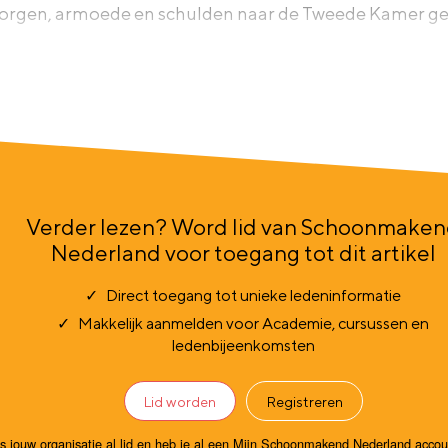
orgen, armoede en schulden naar de Tweede Kamer ge
Verder lezen? Word lid van Schoonmake
Nederland voor toegang tot dit artikel
Direct toegang tot unieke ledeninformatie
Makkelijk aanmelden voor Academie, cursussen en
ledenbijeenkomsten
Lid worden
Registreren
Is jouw organisatie al lid en heb je al een Mijn Schoonmakend Nederland acco