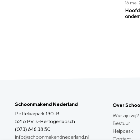
16 mei
Hoofdl
onder
Schoonmakend Nederland
Over Scho
Pettelaarpark 130-B
Wie zijn wij?
5216 PV 's-Hertogenbosch
Bestuur
(073) 648 38 50
Helpdesk
info@schoonmakendnederland.nl
Contact