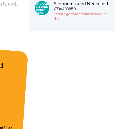
stuurd.
Schoonmakend Nederland
0736483850
schoon@schoonmakendnederlan
d.nl
nd
unt?
Log