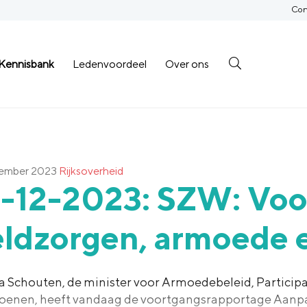
Con
Kennisbank
Ledenvoordeel
Over ons
cember 2023
Rijksoverheid
9-12-2023: SZW: Voo
eldzorgen, armoede 
a Schouten, de minister voor Armoedebeleid, Participa
oenen, heeft vandaag de voortgangsrapportage Aanp