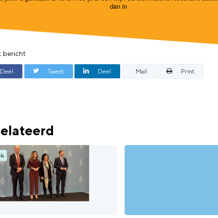
dan in
t bericht
Deel
Tweet
Deel
Mail
Print
elateerd
ek