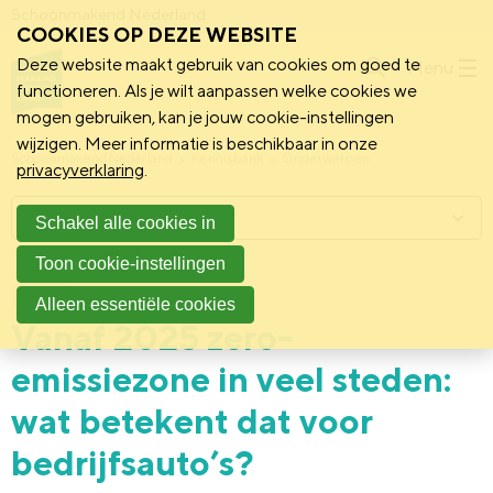
Schoonmakend Nederland
COOKIES OP DEZE WEBSITE
Deze website maakt gebruik van cookies om goed te
Menu
functioneren. Als je wilt aanpassen welke cookies we
mogen gebruiken, kan je jouw cookie-instellingen
wijzigen. Meer informatie is beschikbaar in onze
Schoonmakend Nederland
Kennisbank
Onderwerpen
privacyverklaring
.
Menu
Schakel alle cookies in
Toon cookie-instellingen
20 december 2023
Nieuws
Alleen essentiële cookies
Vanaf 2025 zero-
emissiezone in veel steden:
wat betekent dat voor
bedrijfsauto’s?