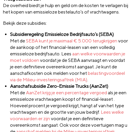
De overheid biedt je hulp en geld om de kosten te verlagen bij
het kopen van emissieloze bestelauto’s of vrachtwagens.
Bekijk deze subsidies:
Subsidieregeling Emissieloze Bedrijfsauto’s (SEBA)
Met de
SEBA kunt je maximaal € 5.000 terugkrijgen
voor
de aankoop of het financial-leasen van een volledig
emissieloze bedrijfsauto. Lees
aan welke voorwaarden je
moet voldoen
voordat je de SEBA aanvraagt en voordat
je een definitieve overeenkomst aangaat. Je kunt de
aanschafkosten ook melden voor het
belastingvoordeel
via de Milieu-investeringsaftrek (MIA)
.
Aanschafsubsidie Zero-Emissie Trucks (AanZet)
Met de
AanZet krijg je een percentage vergoed
als je een
emissieloze vrachtwagen koopt of financial-leaset .
Hoeveel procent je vergoed krijgt, hangt af van het type
vrachtwagen en de grootte van jouw bedrijf.
Lees welke
voorwaarden er zijn
voordat je een definitieve
overeenkomst aangaat. Ook voor deze voertuigen mag u
de
aanschaf melden bij de Milieu-investeringsaftrek
.