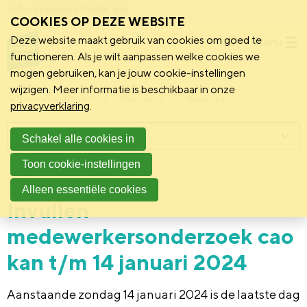
Schoonmakend Nederland
COOKIES OP DEZE WEBSITE
Deze website maakt gebruik van cookies om goed te
Menu
functioneren. Als je wilt aanpassen welke cookies we
mogen gebruiken, kan je jouw cookie-instellingen
wijzigen. Meer informatie is beschikbaar in onze
Schoonmakend Nederland
Kennisbank
Onderwerpen
privacyverklaring
.
Menu
Schakel alle cookies in
Toon cookie-instellingen
12 januari 2024
Nieuws
Alleen essentiële cookies
Invullen
medewerkersonderzoek cao
kan t/m 14 januari 2024
Aanstaande zondag 14 januari 2024 is de laatste dag