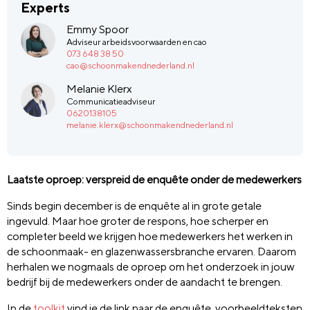
Experts
Emmy Spoor
Adviseur arbeidsvoorwaarden en cao
073 648 38 50
cao@schoonmakendnederland.nl
Melanie Klerx
Communicatieadviseur
0620138105
melanie.klerx@schoonmakendnederland.nl
Laatste oproep: verspreid de enquête onder de medewerkers
Sinds begin december is de enquête al in grote getale
ingevuld. Maar hoe groter de respons, hoe scherper en
completer beeld we krijgen hoe medewerkers het werken in
de schoonmaak- en glazenwassersbranche ervaren. Daarom
herhalen we nogmaals de oproep om het onderzoek in jouw
bedrijf bij de medewerkers onder de aandacht te brengen.
In de
toolkit
vind je de link naar de enquête, voorbeeldteksten