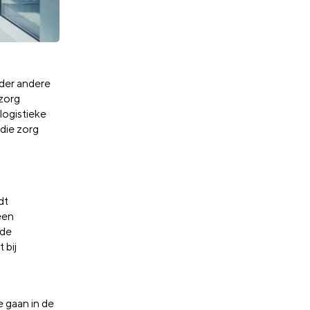
der andere
zorg
 logistieke
 die
zorg
dt
 een
 de
 bij
te
gaan in de