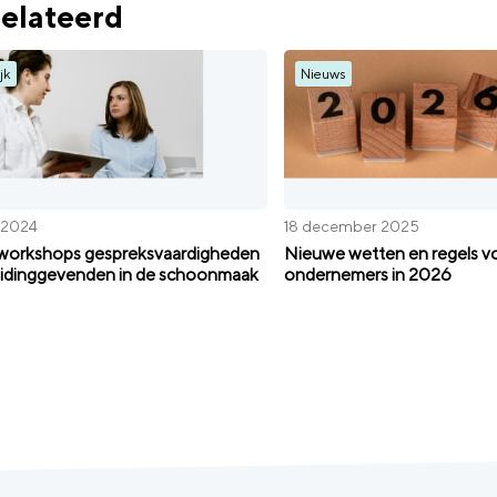
elateerd
jk
Nieuws
l 2024
18 december 2025
 workshops gespreksvaardigheden
Nieuwe wetten en regels v
eidinggevenden in de schoonmaak
ondernemers in 2026