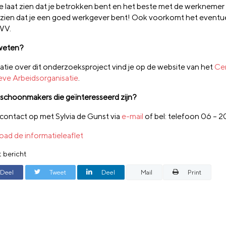
e laat zien dat je
betrokken bent en het
beste met de werknemer
 zien dat
je een
goed werkgever
bent!
Ook voorkomt het
eventue
WV.
weten?
atie over dit onderzoeksproject vind je op de website van het
Ce
ieve Arbeidsorganisatie
.
 schoonmakers die geïnteresseerd zijn?
ontact op met Sylvia de Gunst via
e-mail
of bel:
telefoon 06 – 20
ad de informatieleaflet
t bericht
Deel
Tweet
Deel
Mail
Print