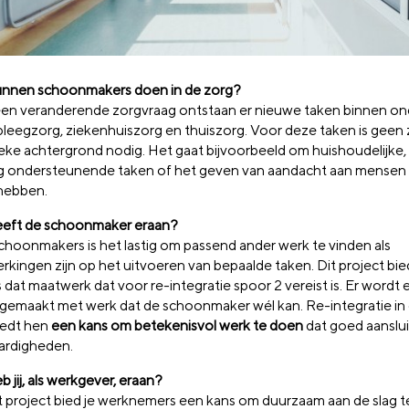
nnen schoonmakers doen in de zorg?
en veranderende zorgvraag ontstaan er nieuwe taken binnen
on
pleegzorg, ziekenhuiszorg en thuiszorg. Voor
deze taken is
geen 
ieke achtergrond
nodig. Het gaat
bijvoorbeeld om
huishoudelijke,
g
ondersteunende taken
of het
geven van aandacht
aan mensen
hebben.
eeft
de schoonmaker
eraan?
choonmakers is het
lastig om passend ander
werk te vinden als
rkingen zijn op het
uitvoeren van bepaalde
taken.
​
Dit project bie
s
dat maatwerk dat voor re-
integratie spoor 2 vereist
is. Er wordt
gemaakt met werk dat de
schoonmaker wél kan.
​
Re-integratie in
iedt hen
een kans om
betekenisvol werk te doen
dat goed aansluit
ardigheden.
 jij,
als werkgever,
eraan?
 project bied je
werknemers een kans om
duurzaam aan de slag 