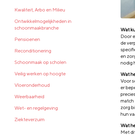
Kwaliteit, Arbo en Milieu
Ontwikkelmogelijkheden in
schoonmaakbranche
Wat ku
Door e
Pensioenen
de ver
specif
Reconditionering
en zor
Schoonmaak op scholen
nodig 
Veilig werken op hoogte
Wat h
Voor s
Vloeronderhoud
er
bepe
precie
Weerbaarheid
match
zorg
b
Wet- en regelgeving
hun
va
Ziekteverzuim
Wat heb
Met dit