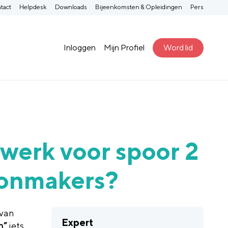
tact
Helpdesk
Downloads
Bijeenkomsten & Opleidingen
Pers
Inloggen
Mijn Profiel
Word lid
werk voor spoor 2
oonmakers?
 van
Expert
n”
iets