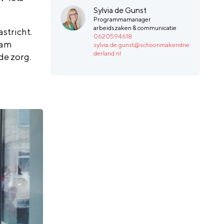
Sylvia de Gunst
Programmamanager
arbeidszaken & communicatie
stricht.
0620594618
aam
sylvia.de.gunst@schoonmakendne
derland.nl
de zorg.