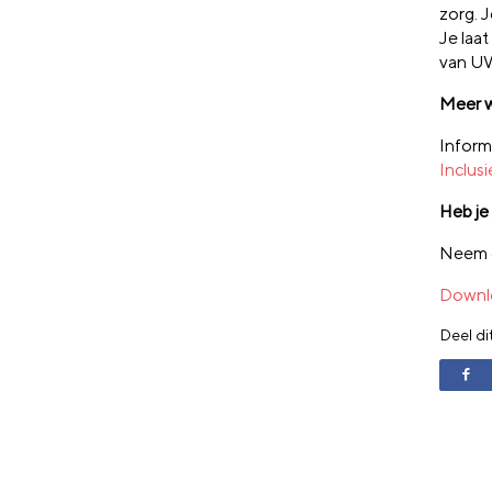
zorg.
​
J
Je laat
van
U
Meer 
Inform
Inclus
Heb je
Neem c
Downlo
Deel di