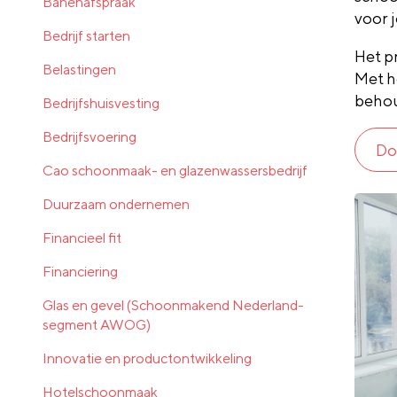
Banenafspraak
voor 
Bedrijf starten
Het p
Belastingen
Met h
behou
Bedrijfshuisvesting
Bedrijfsvoering
Do
Cao schoonmaak- en glazenwassersbedrijf
Duurzaam ondernemen
Financieel fit
Financiering
Glas en gevel (Schoonmakend Nederland-
segment AWOG)
Innovatie en productontwikkeling
Hotelschoonmaak