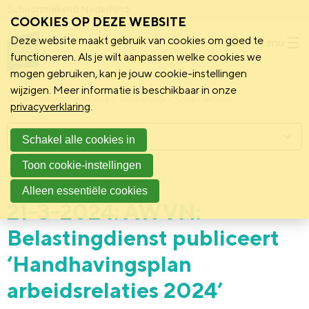
Schoonmakend Nederland
COOKIES OP DEZE WEBSITE
Deze website maakt gebruik van cookies om goed te
Menu
functioneren. Als je wilt aanpassen welke cookies we
mogen gebruiken, kan je jouw cookie-instellingen
wijzigen. Meer informatie is beschikbaar in onze
Schoonmakend Nederland
Kennisbank
Onderwerpen
privacyverklaring
.
Menu
Schakel alle cookies in
Toon cookie-instellingen
22 april 2024
AWVN
Politiek
Alleen essentiële cookies
21-3-2024: AWVN:
Belastingdienst publiceert
‘Handhavingsplan
arbeidsrelaties 2024’