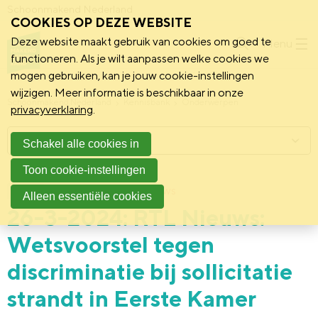
Schoonmakend Nederland
COOKIES OP DEZE WEBSITE
Deze website maakt gebruik van cookies om goed te
Menu
functioneren. Als je wilt aanpassen welke cookies we
mogen gebruiken, kan je jouw cookie-instellingen
wijzigen. Meer informatie is beschikbaar in onze
Schoonmakend Nederland
Kennisbank
Onderwerpen
privacyverklaring
.
Menu
Schakel alle cookies in
Toon cookie-instellingen
22 april 2024
RTL Nieuws
Politiek
Alleen essentiële cookies
26-3-2024: RTL Nieuws:
Wetsvoorstel tegen
discriminatie bij sollicitatie
strandt in Eerste Kamer