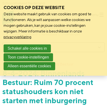
Schoonmakend Nederland
COOKIES OP DEZE WEBSITE
Deze website maakt gebruik van cookies om goed te
Menu
functioneren. Als je wilt aanpassen welke cookies we
mogen gebruiken, kan je jouw cookie-instellingen
wijzigen. Meer informatie is beschikbaar in onze
Schoonmakend Nederland
Kennisbank
Onderwerpen
privacyverklaring
.
Menu
Schakel alle cookies in
Toon cookie-instellingen
22 april 2024
Binnenlands Bestuur
Politiek
Alleen essentiële cookies
8-4-2024: Binnenlands
Bestuur: Ruim 70 procent
statushouders kon niet
starten met inburgering