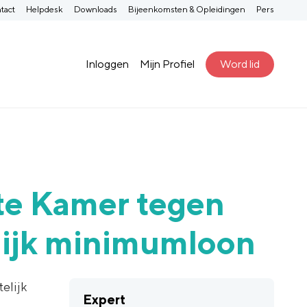
tact
Helpdesk
Downloads
Bijeenkomsten & Opleidingen
Pers
Inloggen
Mijn Profiel
Word lid
te Kamer tegen
lijk minimumloon
elijk
Expert