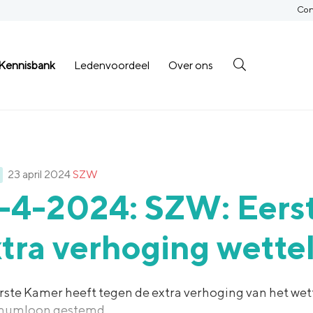
Con
Kennisbank
Ledenvoordeel
Over ons
23 april 2024
SZW
7-4-2024: SZW: Eers
tra verhoging wette
rste Kamer heeft tegen de extra verhoging van het wett
mumloon gestemd.