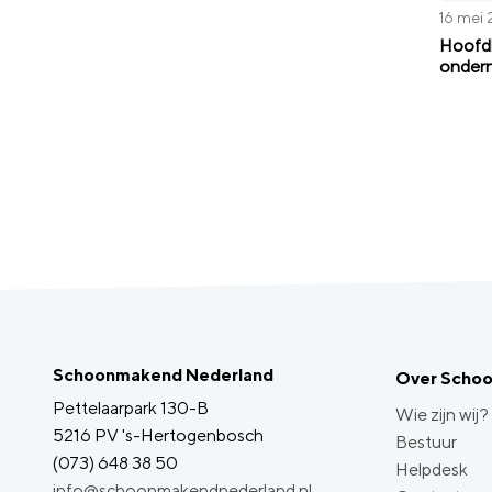
16 mei
Hoofdl
onder
Schoonmakend Nederland
Over Scho
Pettelaarpark 130-B
Wie zijn wij?
5216 PV 's-Hertogenbosch
Bestuur
(073) 648 38 50
Helpdesk
info@schoonmakendnederland.nl