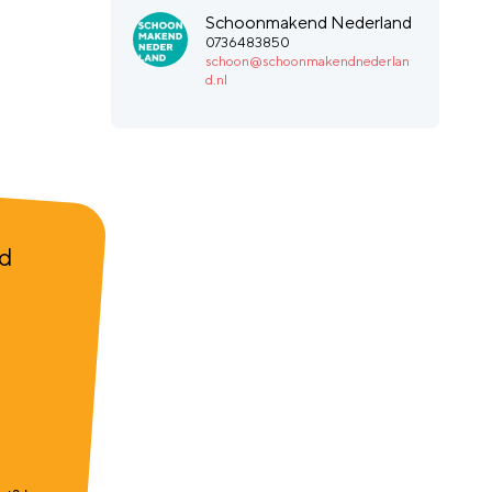
Schoonmakend Nederland
0736483850
schoon@schoonmakendnederlan
d.nl
nd