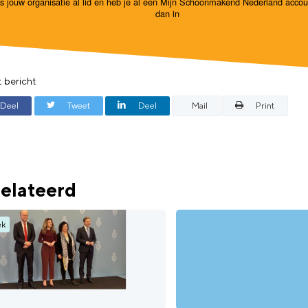
Is jouw organisatie al lid en heb je al een Mijn Schoonmakend Nederland acco
dan in
t bericht
Deel
Tweet
Deel
Mail
Print
elateerd
ek