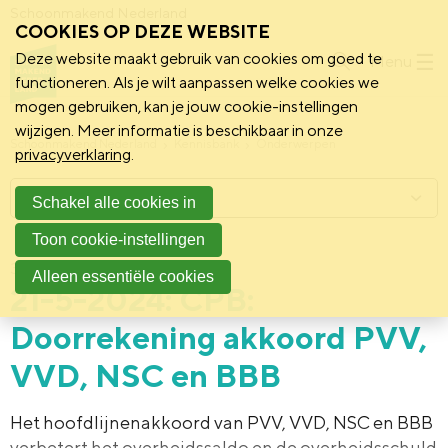
Schoonmakend Nederland
COOKIES OP DEZE WEBSITE
Deze website maakt gebruik van cookies om goed te
Menu
functioneren. Als je wilt aanpassen welke cookies we
mogen gebruiken, kan je jouw cookie-instellingen
wijzigen. Meer informatie is beschikbaar in onze
Schoonmakend Nederland
Kennisbank
Onderwerpen
privacyverklaring
.
Menu
Schakel alle cookies in
Toon cookie-instellingen
31 mei 2024
CPB
Alleen essentiële cookies
21-5-2024: CPB:
Doorrekening akkoord PVV,
VVD, NSC en BBB
Het hoofdlijnenakkoord van PVV, VVD, NSC en BBB
verbetert het overheidssaldo en de overheidsschuld