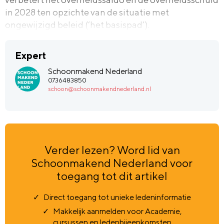
in 2028 ten opzichte van de situatie met
ongewijzigd beleid (‘het basispad’).
Expert
Schoonmakend Nederland
0736483850
schoon@schoonmakendnederland.nl
Verder lezen? Word lid van
Schoonmakend Nederland voor
toegang tot dit artikel
Direct toegang tot unieke ledeninformatie
Makkelijk aanmelden voor Academie,
cursussen en ledenbijeenkomsten