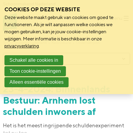
Schoonmakend Nederland
COOKIES OP DEZE WEBSITE
Deze website maakt gebruik van cookies om goed te
Menu
functioneren. Als je wilt aanpassen welke cookies we
mogen gebruiken, kan je jouw cookie-instellingen
wijzigen. Meer informatie is beschikbaar in onze
Schoonmakend Nederland
Kennisbank
Onderwerpen
privacyverklaring
.
Menu
Schakel alle cookies in
Toon cookie-instellingen
31 mei 2024
Alleen essentiële cookies
23-4-2024: Binnenlands
Bestuur: Arnhem lost
schulden inwoners af
Het is het meest ingrijpende schuldenexperiment
tot nu toe.