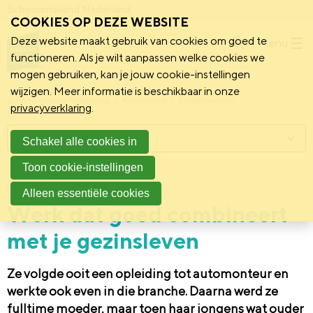
Schoonmakend Nederland
COOKIES OP DEZE WEBSITE
Deze website maakt gebruik van cookies om goed te
Menu
functioneren. Als je wilt aanpassen welke cookies we
mogen gebruiken, kan je jouw cookie-instellingen
wijzigen. Meer informatie is beschikbaar in onze
Schoonmakend Nederland
Kennisbank
Onderwerpen
privacyverklaring
.
Menu
Schakel alle cookies in
Toon cookie-instellingen
12 juni 2024
Praktijk
Alleen essentiële cookies
Werk dat goed combineert
met je gezinsleven
Ze volgde ooit een opleiding tot automonteur en
werkte ook even in die branche. Daarna werd ze
fulltime moeder, maar toen haar jongens wat ouder