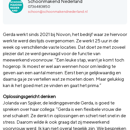
Schoonmakend Nederland
0736483850
schoon@schoonmakendnederland.nl
Gerda werkt sinds 2021 bij Novon, het bedrijf waar ze hiervoor
werkte werd destijds overgenomen. Ze werkt 25 uur in de
week op verschillende vaste locaties. Dat doet ze met zoveel
plezier dat ze werd gevraagd voor de functie van
meewerkend voorvrouw: “Een leuke stap, want je komt toch
hogerop. Ik moest er wel aan wennen hoor om leiding te
geven aan een aantal mensen. Eerst ben je gelijkwaardig en
daarna ga je ze vertellen wat ze moeten doen. Maar gelukkig
kan ik het goed met ze vinden en gaat het prima.”
Oplossingsgericht denken
Jolanda van Spijker, de leidinggevende Gerda, is goed te
spreken over haar collega: “Gerda is een flexibele vrouw die
snel schakelt. Ze denkt in oplossingen en schiet niet snel in de
stress. Daarom wilde ik ook graag dat zij meewerkend
voorvrouw werd. Ik kan niet overal tegelijk zijn. We bespreken