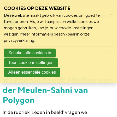
Schoonmakend Nederland
COOKIES OP DEZE WEBSITE
Deze website maakt gebruik van cookies om goed te
Menu
functioneren. Als je wilt aanpassen welke cookies we
mogen gebruiken, kan je jouw cookie-instellingen
wijzigen. Meer informatie is beschikbaar in onze
Schoonmakend Nederland
Kennisbank
Onderwerpen
privacyverklaring
.
Menu
Schakel alle cookies in
Toon cookie-instellingen
20 juni 2024
Vereniging
Alleen essentiële cookies
#LedenInBeeld: Marlies van
der Meulen-Sahni van
Polygon
In de rubriek ‘Leden in beeld’ vragen we