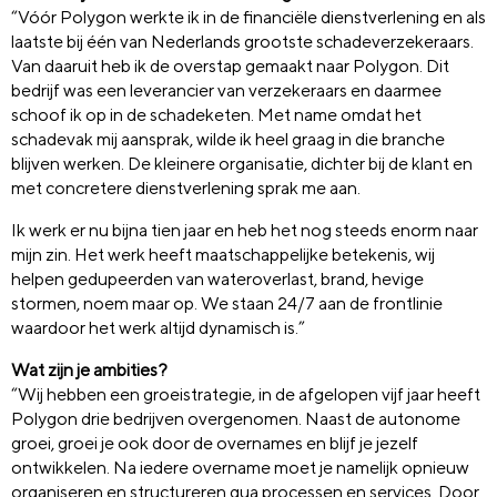
“Vóór Polygon werkte ik in de financiële dienstverlening en als
laatste bij één van Nederlands grootste schadeverzekeraars.
Van daaruit heb ik de overstap gemaakt naar Polygon. Dit
bedrijf was een leverancier van verzekeraars en daarmee
schoof ik op in de schadeketen. Met name omdat het
schadevak mij aansprak, wilde ik heel graag in die branche
blijven werken. De kleinere organisatie, dichter bij de klant en
met concretere dienstverlening sprak me aan.
Ik werk er nu bijna tien jaar en heb het nog steeds enorm naar
mijn zin. Het werk heeft maatschappelijke betekenis, wij
helpen gedupeerden van wateroverlast, brand, hevige
stormen, noem maar op. We staan 24/7 aan de frontlinie
waardoor het werk altijd dynamisch is.”
Wat zijn je ambities?
“Wij hebben een groeistrategie, in de afgelopen vijf jaar heeft
Polygon drie bedrijven overgenomen. Naast de autonome
groei, groei je ook door de overnames en blijf je jezelf
ontwikkelen. Na iedere overname moet je namelijk opnieuw
organiseren en structureren qua processen en services. Door