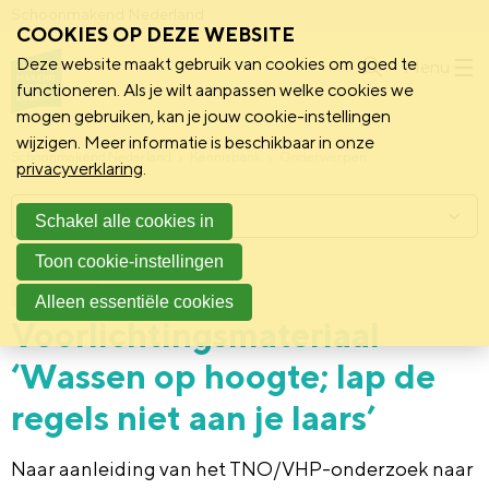
Schoonmakend Nederland
COOKIES OP DEZE WEBSITE
Deze website maakt gebruik van cookies om goed te
Menu
functioneren. Als je wilt aanpassen welke cookies we
mogen gebruiken, kan je jouw cookie-instellingen
wijzigen. Meer informatie is beschikbaar in onze
Schoonmakend Nederland
Kennisbank
Onderwerpen
privacyverklaring
.
Menu
Schakel alle cookies in
Toon cookie-instellingen
29 juni 2024
Achtergrond
Alleen essentiële cookies
Voorlichtingsmateriaal
‘Wassen op hoogte; lap de
regels niet aan je laars’
Naar aanleiding van het TNO/VHP-onderzoek naar