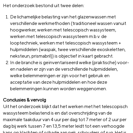
Het onderzoek bestond uit twee delen:
De lichamelijke belasting van het glazenwassen met
verschillende werkmethoden (traditioneel wassen vanuit
hoogwerker, werken met telescopisch wassysteem,
werken met telescopisch wassysteem m.b.v. de
looptechniek, werken met telescopisch wassysteem +
hulpmiddelen (waspak, twee verschillende exoskeletten,
neksteun, prismabril)) is objectief in kaart gebracht.
In de branche is geïnventariseerd welke (praktische) voor-
en nadelen er zijn van de verschillende hulpmiddelen,
welke belemmeringen er zijn voor het gebruik en
acceptatie van deze hulpmiddelen en hoe deze
belemmeringen kunnen worden weggenomen.
Conclusies & vervolg
Uit het onderzoek blijkt dat het werken met het telescopisch
wassysteem belastend is en dat overschrijding van de
maximale taakduur van 4 uur per dag tot 7 meter of 2 uur per
dag bij werk tussen 7 en 13,5 meter leidt tot een verhoogde
kans op klachten of schade aan nek, schouders of rug. Het is