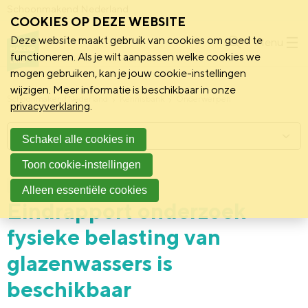
Schoonmakend Nederland
COOKIES OP DEZE WEBSITE
Deze website maakt gebruik van cookies om goed te
Menu
functioneren. Als je wilt aanpassen welke cookies we
mogen gebruiken, kan je jouw cookie-instellingen
wijzigen. Meer informatie is beschikbaar in onze
Schoonmakend Nederland
Kennisbank
Onderwerpen
privacyverklaring
.
Menu
Schakel alle cookies in
Toon cookie-instellingen
22 december 2023
Nieuws
Alleen essentiële cookies
Eindrapport onderzoek
fysieke belasting van
glazenwassers is
beschikbaar