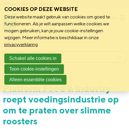
Schoonmakend Nederland
COOKIES OP DEZE WEBSITE
Deze website maakt gebruik van cookies om goed te
Menu
functioneren. Als je wilt aanpassen welke cookies we
mogen gebruiken, kan je jouw cookie-instellingen
wijzigen. Meer informatie is beschikbaar in onze
Schoonmakend Nederland
Kennisbank
Onderwerpen
privacyverklaring
.
Menu
Schakel alle cookies in
Toon cookie-instellingen
12 september 2024
Praktijk
Alleen essentiële cookies
Platform Food & Industry
roept voedingsindustrie op
om te praten over slimme
roosters