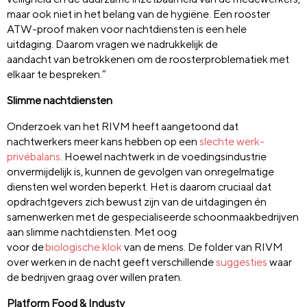
maar ook niet in het belang van de hygiëne. Een rooster
ATW-
proof
maken voor nachtdiensten is een hele
uitdaging.
Daarom vragen we nadrukkelijk de
aandacht
van
betrokken
en
om de roosterproblematiek met
elkaar te bespreken.”
Slimme nachtdiensten
Onderzoek van het RIVM heeft aangetoond dat
nachtwerkers meer kans hebben op een
slechte werk-
privébalans
. Hoewel nachtwerk in de voedingsindustrie
onvermijdelijk is, kunnen de gevolgen van onregelmatige
diensten wel worden beperkt. Het is daarom cruciaal dat
opdrachtgevers zich bewust zijn van de uitdagingen én
samenwerken met de gespecialiseerde schoonmaakbedrijven
aan slimme nachtdiensten. Met oog
voor
de
biologische
klok
van de mens. De folder van RIVM
over werken in de nacht geeft verschillende
suggesties
waar
de bedrijven graag over willen praten.
Platform Food & Industy