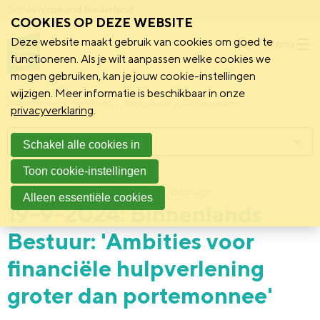
Schoonmakend Nederland
COOKIES OP DEZE WEBSITE
Deze website maakt gebruik van cookies om goed te
Menu
functioneren. Als je wilt aanpassen welke cookies we
mogen gebruiken, kan je jouw cookie-instellingen
wijzigen. Meer informatie is beschikbaar in onze
Schoonmakend Nederland
Kennisbank
Onderwerpen
privacyverklaring
.
Menu
Schakel alle cookies in
Toon cookie-instellingen
19 september 2024
Binnenlands Bestuur
Alleen essentiële cookies
19-9-2024: Binnenlands
Bestuur: 'Ambities voor
financiële hulpverlening
groter dan portemonnee'