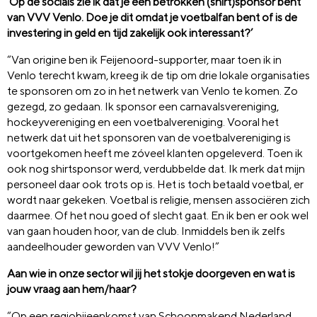
‘Op de socials zie ik dat je een betrokken (shirt)sponsor bent
van VVV Venlo. Doe je dit omdat je voetbalfan bent of is de
investering in geld en tijd zakelijk ook interessant?’
“Van origine ben ik Feijenoord-supporter, maar toen ik in
Venlo terecht kwam, kreeg ik de tip om drie lokale organisaties
te sponsoren om zo in het netwerk van Venlo te komen. Zo
gezegd, zo gedaan. Ik sponsor een carnavalsvereniging,
hockeyvereniging en een voetbalvereniging. Vooral het
netwerk dat uit het sponsoren van de voetbalvereniging is
voortgekomen heeft me zóveel klanten opgeleverd. Toen ik
ook nog shirtsponsor werd, verdubbelde dat. Ik merk dat mijn
personeel daar ook trots op is. Het is toch betaald voetbal, er
wordt naar gekeken. Voetbal is religie, mensen associëren zich
daarmee. Of het nou goed of slecht gaat. En ik ben er ook wel
van gaan houden hoor, van de club. Inmiddels ben ik zelfs
aandeelhouder geworden van VVV Venlo!”
Aan wie in onze sector wil jij het stokje doorgeven en wat is
jouw vraag aan hem/haar?
“Op een regiobijeenkomst van Schoonmakend Nederland