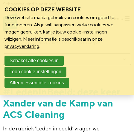
Schoonmakend Nederland
COOKIES OP DEZE WEBSITE
Deze website maakt gebruik van cookies om goed te
Menu
functioneren. Als je wilt aanpassen welke cookies we
mogen gebruiken, kan je jouw cookie-instellingen
wijzigen. Meer informatie is beschikbaar in onze
Schoonmakend Nederland
Kennisbank
Onderwerpen
privacyverklaring
.
Menu
Schakel alle cookies in
Toon cookie-instellingen
19 november 2024
Vereniging
Alleen essentiële cookies
#LedenInBeeld: deze keer
Xander van de Kamp van
ACS Cleaning
In de rubriek ‘Leden in beeld’ vragen we