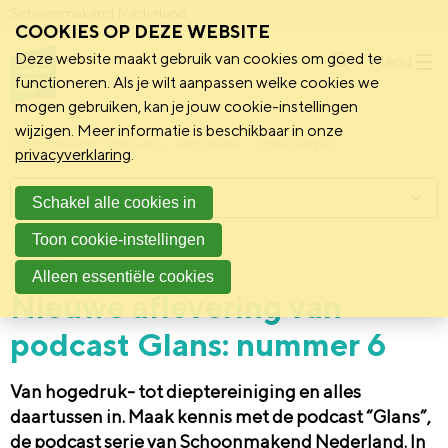
Schoonmakend Nederland
COOKIES OP DEZE WEBSITE
Deze website maakt gebruik van cookies om goed te
Menu
functioneren. Als je wilt aanpassen welke cookies we
mogen gebruiken, kan je jouw cookie-instellingen
wijzigen. Meer informatie is beschikbaar in onze
Schoonmakend Nederland
Kennisbank
Onderwerpen
privacyverklaring
.
Menu
Schakel alle cookies in
Toon cookie-instellingen
2 december 2024
Nieuws
Alleen essentiële cookies
Nieuwe aflevering van
podcast Glans: nummer 6
Van hogedruk- tot dieptereiniging en alles
daartussen in. Maak kennis met de podcast “Glans”,
de podcast serie van Schoonmakend Nederland. In