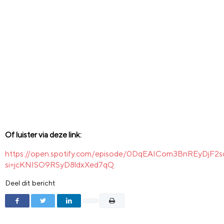
Of luister via deze link:
https://open.spotify.com/episode/0DqEAICom3BnREyDjF2
si=jcKNISO9RSyD8ldxXed7qQ
Deel dit bericht