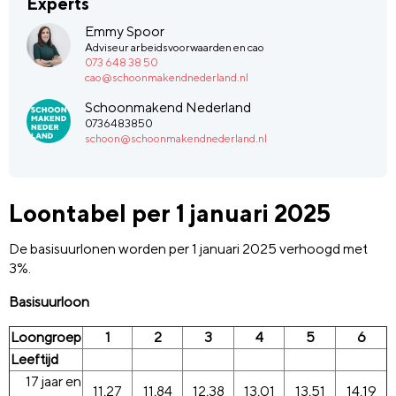
Experts
Emmy Spoor
Adviseur arbeidsvoorwaarden en cao
073 648 38 50
cao@schoonmakendnederland.nl
Schoonmakend Nederland
0736483850
schoon@schoonmakendnederland.nl
Loontabel per 1 januari 2025
De basisuurlonen worden per 1 januari 2025 verhoogd met
3%.
Basisuurloon
Loongroep
1
2
3
4
5
6
Leeftijd
17 jaar en
11,27
11,84
12,38
13,01
13,51
14,19