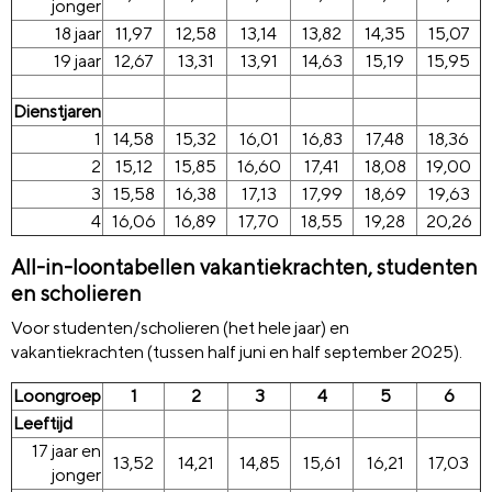
jonger
18 jaar
11,97
12,58
13,14
13,82
14,35
15,07
19 jaar
12,67
13,31
13,91
14,63
15,19
15,95
Dienstjaren
1
14,58
15,32
16,01
16,83
17,48
18,36
2
15,12
15,85
16,60
17,41
18,08
19,00
3
15,58
16,38
17,13
17,99
18,69
19,63
4
16,06
16,89
17,70
18,55
19,28
20,26
All-in-loontabellen vakantiekrachten, studenten
en scholieren
Voor studenten/scholieren (het hele jaar) en
vakantiekrachten (tussen half juni en half september 2025).
Loongroep
1
2
3
4
5
6
Leeftijd
17 jaar en
13,52
14,21
14,85
15,61
16,21
17,03
jonger