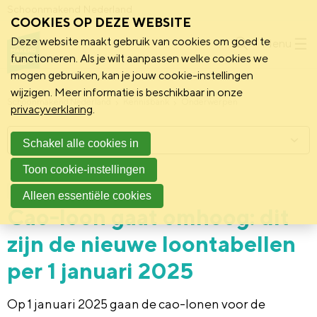
Schoonmakend Nederland
COOKIES OP DEZE WEBSITE
Deze website maakt gebruik van cookies om goed te
Menu
functioneren. Als je wilt aanpassen welke cookies we
mogen gebruiken, kan je jouw cookie-instellingen
wijzigen. Meer informatie is beschikbaar in onze
Schoonmakend Nederland
Kennisbank
Onderwerpen
privacyverklaring
.
Menu
Schakel alle cookies in
Toon cookie-instellingen
23 december 2024
Praktijk
Alleen essentiële cookies
Cao-loon gaat omhoog: dit
zijn de nieuwe loontabellen
per 1 januari 2025
Op 1 januari 2025 gaan de cao-lonen voor de