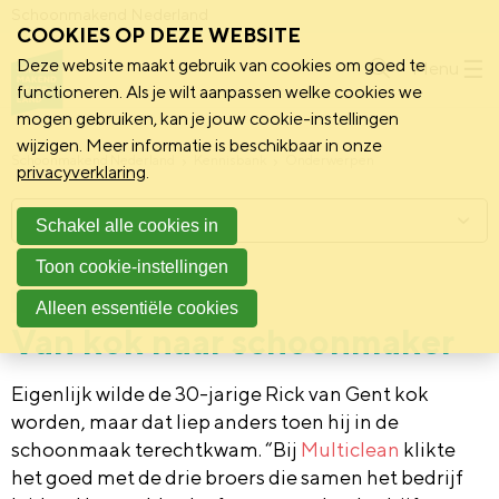
Schoonmakend Nederland
COOKIES OP DEZE WEBSITE
Deze website maakt gebruik van cookies om goed te
Menu
functioneren. Als je wilt aanpassen welke cookies we
mogen gebruiken, kan je jouw cookie-instellingen
wijzigen. Meer informatie is beschikbaar in onze
Schoonmakend Nederland
Kennisbank
Onderwerpen
privacyverklaring
.
Menu
Schakel alle cookies in
Toon cookie-instellingen
7 februari 2025
Vereniging
Alleen essentiële cookies
Van kok naar schoonmaker
Eigenlijk wilde de 30-jarige Rick van Gent kok
worden, maar dat liep anders toen hij in de
schoonmaak terechtkwam. “Bij
Multiclean
klikte
het goed met de drie broers die samen het bedrijf