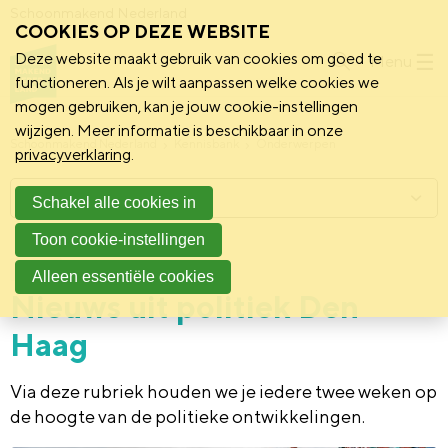
Schoonmakend Nederland
COOKIES OP DEZE WEBSITE
Deze website maakt gebruik van cookies om goed te
Menu
functioneren. Als je wilt aanpassen welke cookies we
mogen gebruiken, kan je jouw cookie-instellingen
wijzigen. Meer informatie is beschikbaar in onze
Schoonmakend Nederland
Kennisbank
Onderwerpen
privacyverklaring
.
Menu
Schakel alle cookies in
Toon cookie-instellingen
10 april 2025
Politiek
Alleen essentiële cookies
Nieuws uit politiek Den
Haag
Via deze rubriek houden we je iedere twee weken op
de hoogte van de politieke ontwikkelingen.