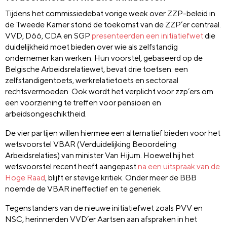
Tijdens het commissiedebat vorige week over ZZP-beleid in
de Tweede Kamer stond de toekomst van de ZZP’er centraal.
VVD, D66, CDA en SGP
presenteerden een initiatiefwet
die
duidelijkheid moet bieden over wie als zelfstandig
ondernemer kan werken. Hun voorstel, gebaseerd op de
Belgische Arbeidsrelatiewet, bevat drie toetsen: een
zelfstandigentoets, werkrelatietoets en sectoraal
rechtsvermoeden. Ook wordt het verplicht voor zzp’ers om
een voorziening te treffen voor pensioen en
arbeidsongeschiktheid.
De vier partijen willen hiermee een alternatief bieden voor het
wetsvoorstel VBAR (Verduidelijking Beoordeling
Arbeidsrelaties) van minister Van Hijum. Hoewel hij het
wetsvoorstel recent heeft aangepast
na een uitspraak van de
Hoge Raad
, blijft er stevige kritiek. Onder meer de BBB
noemde de VBAR ineffectief en te generiek.
Tegenstanders van de nieuwe initiatiefwet zoals PVV en
NSC, herinnerden VVD’er Aartsen aan afspraken in het