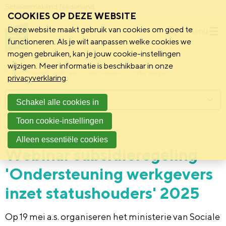
Schoonmakend Nederland
COOKIES OP DEZE WEBSITE
Deze website maakt gebruik van cookies om goed te
Menu
functioneren. Als je wilt aanpassen welke cookies we
mogen gebruiken, kan je jouw cookie-instellingen
wijzigen. Meer informatie is beschikbaar in onze
Schoonmakend Nederland
Kennisbank
Onderwerpen
privacyverklaring
.
Menu
Schakel alle cookies in
Toon cookie-instellingen
28 april 2025
Nieuws
Alleen essentiële cookies
Webinar subsidieregeling ​​​​​​​
'Ondersteuning werkgevers
inzet statushouders' 2025
Op 19 mei a.s. organiseren het ministerie van Sociale