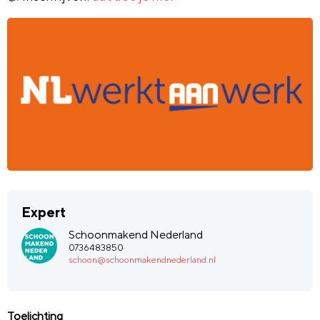
Expert
Schoonmakend Nederland
0736483850
schoon@schoonmakendnederland.nl
Toelichting