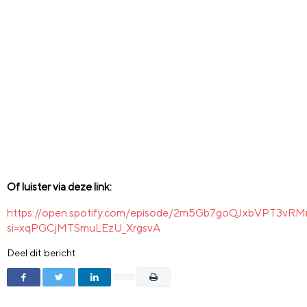
Of luister via deze link:
https://open.spotify.com/episode/2m5Gb7goQJxbVPT3vR
si=xqPGCjMTSmuLEzU_XrgsvA
Deel dit bericht