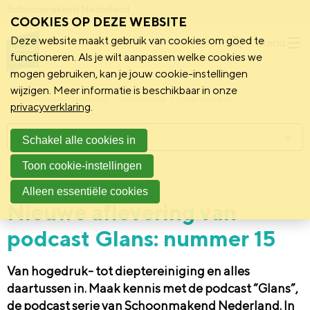
Schoonmakend Nederland
COOKIES OP DEZE WEBSITE
Deze website maakt gebruik van cookies om goed te
Menu
functioneren. Als je wilt aanpassen welke cookies we
mogen gebruiken, kan je jouw cookie-instellingen
wijzigen. Meer informatie is beschikbaar in onze
Schoonmakend Nederland
Kennisbank
Onderwerpen
privacyverklaring
.
Menu
Schakel alle cookies in
Toon cookie-instellingen
4 juli 2025
Vereniging
Alleen essentiële cookies
Nieuwe aflevering van
podcast Glans: nummer 15
Van hogedruk- tot dieptereiniging en alles
daartussen in. Maak kennis met de podcast “Glans”,
de podcast serie van Schoonmakend Nederland. In