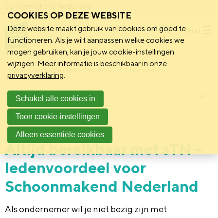
Schoonmakend Nederland
COOKIES OP DEZE WEBSITE
Deze website maakt gebruik van cookies om goed te
Menu
functioneren. Als je wilt aanpassen welke cookies we
mogen gebruiken, kan je jouw cookie-instellingen
wijzigen. Meer informatie is beschikbaar in onze
Schoonmakend Nederland
Kennisbank
Onderwerpen
privacyverklaring
.
Menu
Schakel alle cookies in
Toon cookie-instellingen
17 september 2025
Vereniging
Alleen essentiële cookies
Altijd bereikbaar met sTN –
ledenvoordeel voor
Schoonmakend Nederland
Als ondernemer wil je niet bezig zijn met