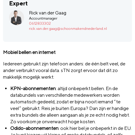
Expert
Rick van der Gaag
Accountmanager
0612833302
rick.van.der.gaag@schoonmakendnederland.nl
Mobiel bellen en internet
Iedereen gebruikt zijn telefoon anders: de één belt veel, de
ander verbruikt vooral data. sTN zorgt ervoor dat dit zo
makkelijk mogelijk werkt:
KPN-abonnementen
: altijd onbeperkt bellen. En de
databundels van verschillende medewerkers worden
automatisch gedeeld, zodat er bijna nooit iemand “te
veel” gebruikt. Reis je buiten Europa? Dan zijn er handige
extra bundels die alleen aangaan als je ze echt nodig hebt.
Zo voorkom je onverwacht hoge kosten.
Odido-abonnementen
: ook hier bel je onbeperkt in de EU.
Je kunt kiezen uit kleine of grote databundels, of zelfs