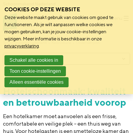
Schoonmakend Nederland
COOKIES OP DEZE WEBSITE
Deze website maakt gebruik van cookies om goed te
Menu
functioneren. Als je wilt aanpassen welke cookies we
mogen gebruiken, kan je jouw cookie-instellingen
wijzigen. Meer informatie is beschikbaar in onze
Schoonmakend Nederland
Kennisbank
Onderwerpen
privacyverklaring
.
Menu
Schakel alle cookies in
Toon cookie-instellingen
3 oktober 2025
Achtergrond
Alleen essentiële cookies
Hotelschoonmaak: kwaliteit
en betrouwbaarheid voorop
Een hotelkamer moet aanvoelen als een frisse,
comfortabele en veilige plek – een thuis weg van
huis. Voor hotelgasten is een smetteloze kamer dan